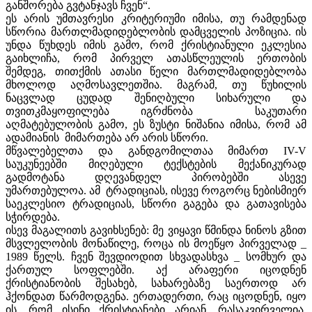
განშორება გვტანჯავს ჩვენ“.
ეს არის უმთავრესი კრიტერიუმი იმისა, თუ რამდენად
სწორია მართლმადიდებლობის დამცველის პოზიცია. ის
უნდა წუხდეს იმის გამო, რომ ქრისტიანული ეკლესია
გაიხლიჩა, რომ პირველ ათასწლეულის ერთობის
შემდეგ, თითქმის ათასი წელი მართლმადიდებლობა
მხოლოდ აღმოსავლეთშია. მაგრამ, თუ წუხილის
ნაცვლად ცუდად შენიღბული სიხარული და
თვითკმაყოფილება იგრძნობა საკუთარი
აღმატებულობის გამო, ეს ზუსტი ნიშანია იმისა, რომ ამ
ადამიანის მიმართება არ არის სწორი.
მწვალებელთა და განდგომილთაა მიმართ IV-V
საუკუნეებში მიღებული ტექსტების მექანიკურად
გადმოტანა დღევანდელ პირობებში ასევე
უმართებულოა. ამ ტრადიციას, ისევე როგორც ნებისმიერ
საეკლესიო ტრადიციას, სწორი გაგება და გათავისება
სჭირდება.
ისევ მაგალითს გავიხსენებ: მე ვიყავი წმინდა ნინოს გზით
მსვლელობის მონაწილე, როცა ის მოეწყო პირველად _
1989 წელს. ჩვენ შევდიოდით სხვადასხვა _ სომხურ და
ქართულ სოფლებში. აქ არაფერი იცოდნენ
ქრისტიანობის შესახებ, სახარებაზე საერთოდ არ
ჰქონდათ წარმოდგენა. ერთადერთი, რაც იცოდნენ, იყო
ის, რომ ისინი ქრისტიანები არიან. რასაკვირველია,