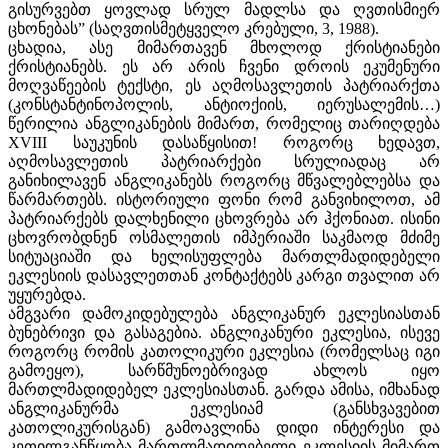
გისურვებთ ყოვლად სრულ მადლსა და ღვთისმიერ
ცხონებას” (საღვთისმეტყველო კრებული, 3, 1988).
ცხადია, ასე მიმართავენ მხოლოდ ქრისტიანები
ქრისტიანებს. ეს არ არის ჩვენი დროის ეკუმენური
მოღვაწეების ტექსტი, ეს აღმოსავლეთის პატრიარქთა
(კონსტანტინოპოლის, ანტიოქიის, იერუსალემის…)
წერილია ანგლიკანების მიმართ, რომელიც თარიღდება
XVIII საუკუნის დასაწყისით! როგორც ხედავთ,
აღმოსავლეთის პატრიარქები სრულიადაც არ
განიხილავენ ანგლიკანებს როგორც მწვალებლებსა და
წარმართებს. ისტორიული ფონი რომ განვიხილოთ, ამ
პატრიარქებს დალხენილი ცხოვრება არ ჰქონიათ. ისინი
ცხოვრობდნენ ოსმალეთის იმპერიაში საკმაოდ მძიმე
სიტუაციაში და ხელისუფლება მართლმადიდებელი
ეკლესიის დასავლეთთან კონტაქტებს კარგი თვალით არ
უყურებდა.
ამგვარი დამოკიდებულება ანგლიკანურ ეკლესიასთან
ბუნებრივი და გასაგებია. ანგლიკანური ეკლესია, ისევე
როგორც რომის კათოლიკური ეკლესია (რომელსაც იგი
გამოეყო), სარწმუნოებრივად ახლოს იყო
მართლმადიდებელ ეკლესიასთან. გარდა ამისა, იმხანად
ანგლიკანურმა ეკლესიამ (განსხვავებით
კათოლიკურისგან) გამოავლინა დიდი ინტერესი და
კეთილგანწყობა მართლმადიდებელი ეკლესიის მიმართ