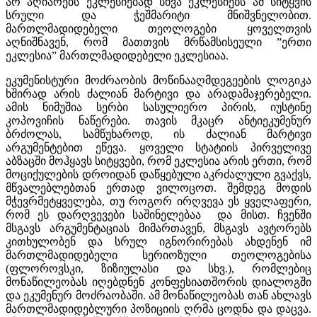
არ აღიარებს ეკლესიებად სხვა ეკლესიებს ამ სიტყვის
სრული და ჭეშმარიტი მნიშვნელობით.
მართლმადიდებელი თეოლოგები ყოველთვის
აღნიშნავენ, რომ მათთვის მრწამსისეული ”ერთი
ეკლესია” მართლმადიდებელი ეკლესიაა.
ეკუმენისტური მოძრაობის მოწინააღმდეგეების ლოგიკა
ხშირად არის ძალიან მარტივი და არადამაჯერებელი.
ამის ნიმუშია სერბი სასულიერო პირის, იუსტინე
კოპოვიჩის ნაწერები. თავის მკაცრ ანტიეკუმენურ
ბრძოლას, სამწუხაროდ, ის ძალიან მარტივი
არგუმენტებით ეწევა. ყოველი სტატიის პირველივე
აბზაცში მოჰყავს სიტყვები, რომ ეკლესია არის ერთი, რომ
მოციქულების დროიდან დაწყებული აკრძალული გვაქვს,
მწვალებლებთან ერთად ვილოცოთ. შემდეგ მოდის
მჭევრმეტყველება, თუ როგორ ირღვევა ეს ყველაფერი,
რომ ეს დარღვევები საშინელებაა და მისთ. ჩვენში
მსგავს არგუმენტაციას მიმართავენ, მსგავს ავტორებს
კითხულობენ და სრულ იგნორირებას ახდენენ იმ
მართლმადიდებელი სერიოზული თეოლოგებისა
(ფლოროვსკი, ზიზიულასი და სხვ.), რომლებიც
მონაწილეობას იღებდნენ კონფესიათშორის დიალოგში
და ეკუმენურ მოძრაობაში. ამ მონაწილეობას თან ახლავს
მართლმადიდებლური პოზიციის ღრმა ცოდნა და დაცვა.