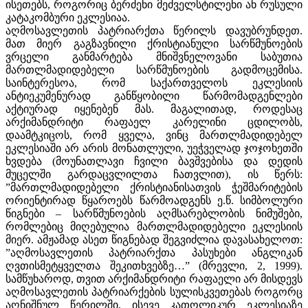
ისეთებს, როგორიც ბერძენი მეძველსტილენი ან რუსული
კატაკომბური ეკლესიაა.
აღმოსავლეთის პატრიარქთა წერილს დავუბრუნდეთ.
მათ მიერ გაგზავნილი ქრისტიანული სარწმუნოების
ვრცელი განმარტება მნიშვნელოვანი საბუთია
მართლმადიდებელი სარწმუნოების გადმოცემისა.
საინტერესოა, რომ საქართველოს ეკლესიის
ანტიეკუმენურად განწყობილი წარმომადგენლები
აქტიურად იყენებენ მას. მაგალითად, როდესაც
არქიმანდრიტი რაფაელ კარელინი ცდილობს,
დაამტკიცოს, რომ ყველა, ვინც მართლმადიდებელ
ეკლესიაში არ არის მონათლული, უეჭველად ჯოჯოხეთში
ხვდება (მოუნათლავი ჩვილი ბავშვებისა და დედის
მუცელში გარდაცვლილთა ჩათვლით), ის წერს:
”მართლმადიდებელი ქრისტიანისათვის ჭეშმარიტების
ორიენტირად წყაროებს წარმოადგენს ე.წ. სიმბოლური
წიგნები – სარწმუნოების აღმსარებლობის ნიმუშები,
რომლებიც მიღებულია მართლმადიდებელი ეკლესიის
მიერ. ამჟამად ასეთ წიგნებად შეგვიძლია დავასახელოთ:
”აღმოსავლეთის პატრიარქთა პასუხები ანგლიკან
ღვთისმეტყველთა შეკითხვებზე…” (მრევლი, 2, 1999).
სამწუხაროდ, თვით არქიმანდრიტი რაფაელი არ მისდევს
აღმოსავლეთის პატრიარქების სულისკვეთებას როგორც
აღნიშნულ წერილში, ისევე კათოლიკურ ეკლესიაზე