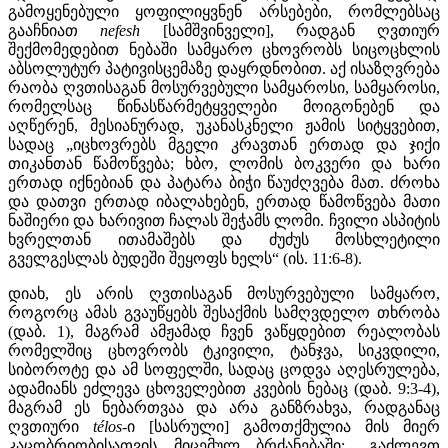
გამოყენებული ყოფილიყვნენ არსებები, რომლებსაც
გააჩნიათ
nefesh
[სამშვინველი], რადგან ღვთიურ
შექმომედებით ნებაში სამყარო ცხოვრობს სიცოცხლის
აბსოლუტურ პატივისცემაზე დაყრდნობით. აქ ისაზღვრება
რაობა ღვთისაგან მოსურვებული სამყაროსი, სამყაროსი,
რომელსაც წინასწარმეტყველები მოიგონებენ და
აღწერენ, მესიანურად, უკანასკნელი ჟამის სიტყვებით,
სადაც „იცხოვრებს მგელი კრავთან ერთად და ჯიქი
თიკანთან წამოწვება; ხბო, ლომის ბოკვერი და ხარი
ერთად იქნებიან და პატარა ბიჭი წაუძღვება მათ. ძროხა
და დათვი ერთად იბალახებენ, ერთად წამოწვება მათი
ნაშიერი და ხარივით ჩალას შეჭამს ლომი. ჩვილი ასპიტის
ხვრელთან ითამაშებს და ძუძუს მოსხლეტილი
გველგესლას ბუდეში შეყოფს ხელს“ (ის. 11:6-8).
დიახ, ეს არის ღვთისაგან მოსურვებული სამყარო,
როგორც ამას გვაუწყებს შესაქმის სამღვდელო თხრობა
(დაბ. 1), მაგრამ ამჟამად ჩვენ ვაწყდებით რეალობას
რომელშიც ცხოვრობს ტკივილი, ტანჯვა, სიკვდილი,
სიბოროტე და ამ სოფელში, სადაც ცოდვა აღესრულება,
ადამიანს ეძლევა ცხოველებით კვების ნებაც (დაბ. 9:3-4),
მაგრამ ეს ნებართვაა და არა განზრახვა, რადგანაც
ღვთიური
télos
-ი [სასრული] გამოთქმულია მის მიერ
კაცობრიობისათვის მიცემულ ბრძანებაში: „გაძლევთ