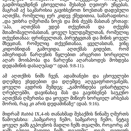
გადმოსცემდნენ ცხოველთა შესახებ ღვთიურ უწყებას,
მაგრამ აქ საკმარისია გავიხსენოთ ნოესთან დადებული
აღთქმა, რომელიც ჯერ კიდევ ქმედითია, სამარადისოა:
„და უთხრა ღმერთმა ნოეს და მის ძეებს მასთან ერთად:
‘აჰა, აღთქმას ვდებ თქვენთან და თქვენს
შთამომავლობასთან, ყოველ სულდგმულთან, რომელიც
თქვენთანაა: ფრინველთან, პირუტყვთან და მიწის ყოველ
მხეცთან, რომელიც თქვენთანაა, ყველასთან, ვინც
კიდობნიდან გამოვიდა. აღთქმას გიდებთ, რომ
ამიერიდან წარღვნის წყლებით არცერთი ხორციელი
აღარ მოისპობა და წარღვნა აღარასოდეს მოხდება
დედამიწის დასაღუპად’“ (დაბ. 9:8-11).
ამ აღთქმის ნიშს ჩვენ, ადამიანები და ცხოველები
დღემდე ვხვდებით და დღემდე აღგვაფრთოვანებს,
ყოველი ავდრის შემდეგ: „გამოჩნდება ცისარტყელა
ღრუბლებში, დავინახავ მას და გავიხსენებ საუკუნო
აღთქმას ღმერთსა და ყოველ მიწიერ ხორციელ არსებას
შორის, რაც კი არის დედამიწაზე“ (დაბ. 9:16).
მიდრაშ
Rabbà
IX,4-ის თანახმად შესაქმის წინაშე ღმერთს
წამოუძახია: „სამყაროვ ჩემო, სამყაროვ ჩემო, ნეტავ
ყოველ ჟამს გეპოვნოს მადლი ჩემს თვალში, როგორც ამ
ჟამს იპოვე მადლი ჩემს თვალში“. დიახ, ღვთიურ