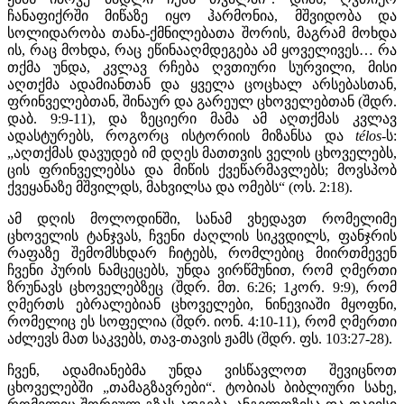
ჩანაფიქრში მიწაზე იყო ჰარმონია, მშვიდობა და
სოლიდარობა თანა-ქმნილებათა შორის, მაგრამ მოხდა
ის, რაც მოხდა, რაც ეწინააღმდეგება ამ ყოველივეს… რა
თქმა უნდა, კვლავ რჩება ღვთიური სურვილი, მისი
აღთქმა ადამიანთან და ყველა ცოცხალ არსებასთან,
ფრინველებთან, შინაურ და გარეულ ცხოველებთან (შდრ.
დაბ. 9:9-11), და ზეციერი მამა ამ აღთქმას კვლავ
ადასტურებს, როგორც ისტორიის მიზანსა და
télos
-ს:
„აღთქმას დავუდებ იმ დღეს მათთვის ველის ცხოველებს,
ცის ფრინველებსა და მიწის ქვეწარმავლებს; მოვსპობ
ქვეყანაზე მშვილდს, მახვილსა და ომებს“ (ოს. 2:18).
ამ დღის მოლოდინში, სანამ ვხედავთ რომელიმე
ცხოველის ტანჯვას, ჩვენი ძაღლის სიკვდილს, ფანჯრის
რაფაზე შემომსხდარ ჩიტებს, რომლებიც მიირთმევენ
ჩვენი პურის ნამცეცებს, უნდა ვირწმუნით, რომ ღმერთი
ზრუნავს ცხოველებზეც (შდრ. მთ. 6:26; 1კორ. 9:9), რომ
ღმერთს ებრალებიან ცხოველები, ნინევიაში მყოფნი,
რომელიც ეს სოფელია (შდრ. იონ. 4:10-11), რომ ღმერთი
აძლევს მათ საკვებს, თავ-თავის ჟამს (შდრ. ფს. 103:27-28).
ჩვენ, ადამიანებმა უნდა ვისწავლოთ შევიცნოთ
ცხოველებში „თამაგზავრები“. ტობიას ბიბლიური სახე,