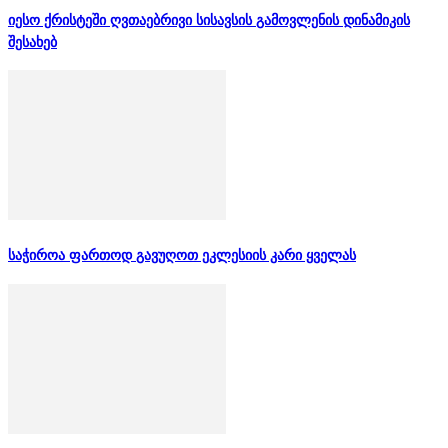
იესო ქრისტეში ღვთაებრივი სისავსის გამოვლენის დინამიკის
შესახებ
საჭიროა ფართოდ გავუღოთ ეკლესიის კარი ყველას