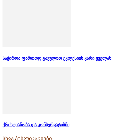
საჭიროა ფართოდ გავუღოთ ეკლესიის კარი ყველას
ქრისტიანობა და კონსერვატიზმი
სხვა პუბლიკაციები