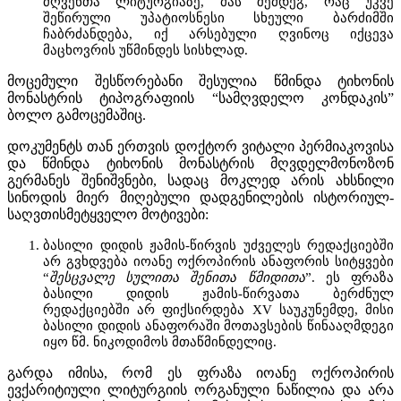
ძღვენთა ლიტურგიაზე, მას შემდეგ, რაც უკვე
შეწირული უპატიოსნესი სხეული ბარძიმში
ჩაბრძანდება, იქ არსებული ღვინოც იქცევა
მაცხოვრის უწმინდეს სისხლად.
მოცემული შესწორებანი შესულია წმინდა ტიხონის
მონასტრის ტიპოგრაფიის “სამღვდელო კონდაკის”
ბოლო გამოცემაშიც.
დოკუმენტს თან ერთვის დოქტორ ვიტალი პერმიაკოვისა
და წმინდა ტიხონის მონასტრის მღვდელმონოზონ
გერმანეს შენიშვნები, სადაც მოკლედ არის ახსნილი
სინოდის მიერ მიღებული დადგენილების ისტორიულ-
საღვთისმეტყველო მოტივები:
ბასილი დიდის ჟამის-წირვის უძველეს რედაქციებში
არ გვხდვება იოანე ოქროპირის ანაფორის სიტყვები
“
შესცვალე სულითა შენითა წმიდითა
”. ეს ფრაზა
ბასილი დიდის ჟამის-წირვათა ბერძნულ
რედაქციებში არ ფიქსირდება XV საუკუნემდე, მისი
ბასილი დიდის ანაფორაში მოთავსების წინააღმდეგი
იყო წმ. ნიკოდიმოს მთაწმინდელიც.
გარდა იმისა, რომ ეს ფრაზა იოანე ოქროპირის
ევქარიტიული ლიტურგიის ორგანული ნაწილია და არა