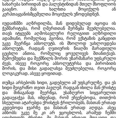
სახარება სირიიდან და პალესტინიდან მთელ მსოფლიოს
გააცნო. მას ხალხთა მოციქულს ან
კერპთაყვანისმცემელთა მოციქულს უწოდებდნენ.
იუდაიზმში აღზრდილმა, მან დიდებულად იცოდა ის
ჭეშმარიტება, რომ ღმერთთან შერწყმა შეუძლებელია.
თავს იტყუებს აღმოსავლური რელიგიით აღზრდილი
ადამიანი, რომელსაც ჰგონია, რომ ექსტაზის განცდით
უკვე შეერწყა აბსოლუტს. ის მხოლოდ უახლოვდება
აბსოლუტს, რადგან ღვთიურის წიაღში მარადიული
ცეცხლი ანთია, რომელიც ყოველივეს შთანთქავს.
შემოქმედსა და შექმნილს შორის უზარმაზარი უფსკრული
ძევს, ისევე როგორც აბსოლუტურსა და პირობითს
შორის, და მისი გადალახვა შეუძლებელია, როგორც
ლოგიკურად, ასევე ყოფითად.
თუმცა არსებობს ხიდი, გადებული ამ უფსკრულზე. და ეს
ხიდი შეიგრძნო თვით პავლემ. რადგან იხილა მან ქრისტე
და შინაგანად შეერწყა, უსაზღვრო სიყვარულით
გადაეჯაჭვა მას, იმდენად, რომ ეჩვენებოდა, თითქოს
სხეულით ატარებდა ქრისტეს ჭრილობებს, მასთან ერთად
კვდებოდა ჯვარზე და მასთან ერთად აღდგა. ასეც
ამბობს: უკვე მე კი არ ვცოცხლობ, არამედ ჩემში
ცოცხლობს ქრისტე. მე მასთან ერთად მოვკვდი და