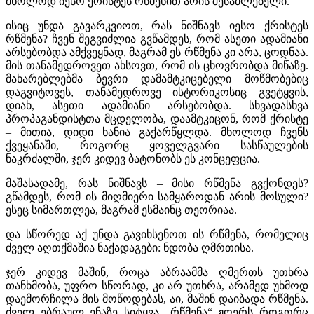
მხოლოდ იესო ქრისტეს რწმენით არის შესაძლებელი.
ისიც უნდა გავარკვიოთ, რას ნიშნავს იესო ქრისტეს
რწმენა? ჩვენ შეგვიძლია გვწამდეს, რომ ასეთი ადამიანი
არსებობდა ამქვეყნად, მაგრამ ეს რწმენა კი არა, ცოდნაა.
მის თანამედროვეთ ახსოვთ, რომ ის ცხოვრობდა მიწაზე.
მახარებლებმა ბევრი დამამტკიცებელი მოწმობებიც
დაგვიტოვეს, თანამედროვე ისტორიკოსიც გვეტყვის,
დიახ, ასეთი ადამიანი არსებობდა. სხვადასხვა
პროპაგანდისტთა მცდელობა, დაამტკიცონ, რომ ქრისტე
– მითია, დიდი ხანია გაქარწყლდა. მხოლოდ ჩვენს
ქვეყანაში, როგორც ყოველგვარი სასწაულების
ნაკრძალში, ჯერ კიდევ ბატონობს ეს კონცეფცია.
მაშასადამე, რას ნიშნავს – მისი რწმენა გვქონდეს?
გწამდეს, რომ ის მიღმიერი სამყაროდან არის მოსული?
ესეც სიმართლეა, მაგრამ ესმაინც თეორიაა.
და სწორედ აქ უნდა გავიხსენოთ ის რწმენა, რომელიც
ძველ აღთქმაშია ნაქადაგები: ნდობა ღმრთისა.
ჯერ კიდევ მაშინ, როცა აბრაამმა ღმერთს უთხრა
თანხმობა, უფრო სწორად, კი არ უთხრა, არამედ უხმოდ
დაემორჩილა მის მოწოდებას, აი, მაშინ დაიბადა რწმენა.
ძველ ებრაულ ენაზე სიტყვა „რწმენა“ ჟღერს როგორც