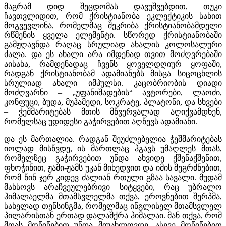
მაგრამ დიდ შეცდომას დავუშვებდით, თუკი
ჩავთვლიდით, რომ ქრისტიანობა ეკლექტიკის სახით
მოგვევლინა, რომელმაც შეკრიბა ქრისტიანობამდელი
რწმენის ყველა ელემენტი. სწორედ ქრისტიანობაში
გამჟღავნდა რაღაც სრულიად ახალის კოლოსალური
ძალა. და ეს ახალი არა იმდენად თვით მოძღვრებაში
აისახა, რამდენადაც ჩვენს ყოველდღიურ ყოფაში,
რადგან ქრისტიანობამ ადამიანებს მისცა სიცოცხლის
სრულიად ახალი იმპულსი. კაცობრიობის დიადი
მოძღვარნი – „უფანიშადების“ ავტორები, ლაოძი,
კონფუცი, ბუდა, მუჰამედი, სოკრატე, პლატონი, და სხვები
– ჭეშმარიტებას მთის მწვერვალად აღიქვამდნენ,
რომელსაც უდიდესი გაჭირვებით აღწევს ადამიანი.
და ეს მართალია. რადგან შეუძლებელია ჭეშმარიტებას
იოლად მისწვდე, ის მართლაც ჰგავს უმაღლეს მთას,
რომელზეც გაჭირვებით უნდა ახვიდე ქშენაქშენით,
ფხოჭინით, ჟამი-ჟამს უკან მიხედვით და იმის შეგრძნებით,
რომ წინ ჯერ კიდევ ძალიან რთული გზაა სავალი. მუდამ
მახსოვს არაჩვეულებრივი სიტყვები, რაც უბრალო
ჰიმალაელმა მთამსვლელმა თქვა, ეროვნებით შერპმა,
სახელად თენსინგმა, რომელმაც ინგლისელ მთამსვლელ
პილარისთან ერთად დალაშქრა ჰიმალაი. მან თქვა, რომ
მთას მოწიწებით უნდა მიუახლოვდე. ასევე მოწიწებით