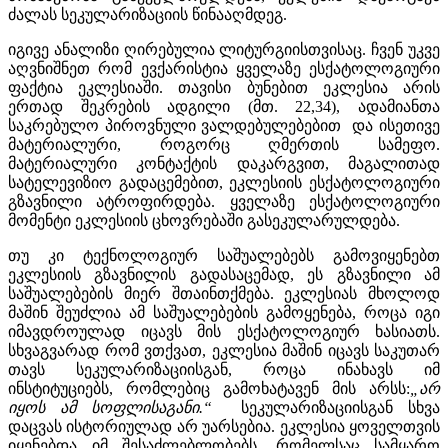
ძალას სეკულარიზაციის წინააღმდეგ.
იგივე ანალიზი ღირებულია ლიტურგიისთვისაც. ჩვენ უკვე
აღვნიშნეთ რომ ევქარისტია ყველაზე ესქატოლოგიური
ფაქტია ეკლესიაში. თავისი ბუნებით ეკლესია არის
ერთად შეკრების ადგილი (მთ. 22,34), ადამიანთა
საკრებულო პიროვნული ვალდებულებებით და ისეთივე
მატერიალური, როგორც ღმერთის სამეფო.
მატერიალური კონტაქტის დაკარგვით, მაგალითად
სატელევიზიო გადაცემებით, ეკლესიის ესქატოლოგიური
გზავნილი ატროფირდება. ყველაზე ესქატოლოგიური
მომენტი ეკლესიის ცხოვრებაში გასეკულარულდება.
თუ კი ტექნოლოგიურ საშუალებებს გამოვიყენებთ
ეკლესიის გზავნილის გადასაცემად, ეს გზავნილი ამ
საშუალებების მიერ შთაინთქმება. ეკლესიას მხოლოდ
მაშინ შეუძლია ამ საშუალებების გამოყენება, როცა იგი
იმავდროულად იცავს მის ესქატოლოგიურ ხასიათს.
სხვაგვარად რომ ვთქვათ, ეკლესია მაშინ იცავს საკუთარ
თავს სეკულარიზაციისგან, როცა ინახავს იმ
ინსტიტუციებს, რომლებიც გამოხატავენ მის არსს:
„არ
იყოს ამ სოფლისაგანი.“
სეკულარიზაციისგან სხვა
დაცვას ისტორიულად არ უარსებია. ეკლესია ყოველთვის
იყენებდა იმ შესაძლებლობებს, რომელსაც სამყარო