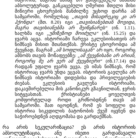
აბსოლუტურად. განკაცებული ღმერთი მთელი მისი
მიწიერი ცხოვრების მანძილზე უცხოდ დარჩა ამ
სამყაროში, რომელსაც
„თავის მისადრეკიც კი არ
ჰქონდა“
(მთ. 8.20) იგი
„თავისიანებთან მოვიდა,
მაგრა თავისიანებმა არ შეიწყნარეს“
(ინ. 1.11).
ხალხმა იგი
„უმიზეზოდ მოიძულა“
(ინ. 15.25) და
ჯვარს აცვა. ისტორიაში ჩარევა ეკლესიისათვის არ
ნიშნავს მისით შთანთქმას. ქრისტე ცხოვრობდა ამ
ქვეყნად, მაგრამ
„ამ სოფლისაგან“
არ იყო, როგორც
ამბობს თავის მოწაფეებზე:
„ამ ქვეყნისანი არ არიან,
როგორც მე არ ვერ ამ ქვეყნიერი“
(ინ.17.14) და
რადგან უფალი ჯვარს ეცვა, ეს იმას ნიშნავს, რომ
ისტორიაც ჯვარს უნდა ეცვას. ისტორიის გავლენა არ
ნიშნავს ისტორიაში დიდებისა და პრივილეგიების
ძიებას. ეკლესიის გავლენა ისტორიაში,
დაკავშირებულია მის კანონიკურ გზავნილთან, ჯვრის
სიტყვასთან. ქრისტიანები ყოველთვის
კომფორტულად როდი გრძნობდნენ თავს ამ
სამყაროში. მათ იცოდნენ, რომ ეს სოფელი და
ისტორია სიკვდილის ბატონობის ქვეშ იყვნენ და
საჭიროებდნენ აღდგომასა და გარდაქმნას.
რა არის სეკულარიზაცია? ეს არის ისტორიის
აბსოლუტიზაცია, ანუ ისეთი გარდამავალი