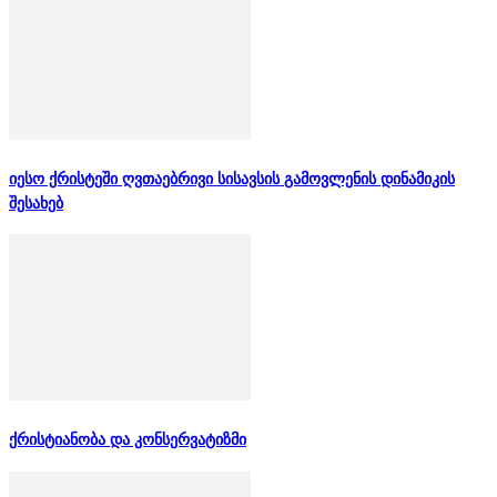
იესო ქრისტეში ღვთაებრივი სისავსის გამოვლენის დინამიკის
შესახებ
ქრისტიანობა და კონსერვატიზმი