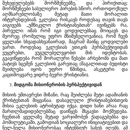
შეხედულებებს მორწმუნეებზე, და პირიქითაც:
მორწმუნეები სასულიერო პირების სწორ, ორთოდოქსულ
აღმსარებლობაზე მეტად მათი მორალით
ინტერესდებიან. ეკლესია რისკავს როდესაც თავის თავს
აიგივებს „უმწიკვლო ქრისტიანებთან“ ივიწყებს რა,
პირველი: იმას რომ იგი ცოდვილებსაც მოიცავს და
მეორეც (რომელიც უფრო მნიშვნელოვანია), რომ ჩვენ
ყველანი სხვადასხვანაირად, მაგრამ მაინც ცოდვილები
ვართ. როდესაც ეკლესიას ეთიკის პერსპექტივიდან
ვუყურებთ, ვუგულებელვყობთ მის იდენტობას.
გვავიწყდება რომ მორალური წესები არსებობს და მათ
პატივს სცემენ ეკლესიის გარეთაც (მაგალითად ბუდისტი
შეიძლება იყოს უფრო წმინდა, ასკეტური და
კაცთმოყვარე ვიდრე ბევრი ქრისტიანი).
მიდგომა მისიონერობის პერსპექტივიდან
მისიის უმთავრესი მიზანი, რაც შეიძლება მეტი ადამიანის
ქრისტესთან მიყვანაა. დასავლელი ქრისტიანებისთვის
მისია ეკლესიის ატრიბუტად იქცა. დიდი ხანი არაა რაც
მართლმადიდებლებმაც დაიწყეს მსგავსი მოქმედება.
ჩვენთან ყველაზე მეტად ვარჯიშობენ ქადაგებებსა და
ჰომილეტიკაში, გამოდიან სოციალური ინიციატივებით და
ნელ-ნელა მისიონერობაც ინტენსიურ სახეს იღებს. ამ