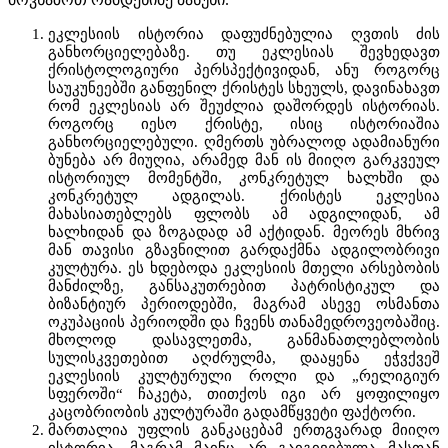
ეკლესიის ისტორია დაფუძნებულია ღვთის ძის
განხორციელებაზე. თუ ეკლესიას შევხედავთ
ქრისტოლოგიური პერსპექტივიდან, ანუ როგორც
საუკუნეებში განფენილ ქრისტეს სხეულს, დავინახავთ
რომ ეკლესიას არ შეუძლია დაშორდეს ისტორიას.
როგორც იესო ქრისტე, ისიც ისტორიაშია
განხორციელებული. ღმერთს უბრალოდ ადამიანური
ბუნება არ მიუღია, არამედ მან ის მიიღო გარკვეულ
ისტორიულ მომენტში, კონკრეტულ ხალხში და
კონკრეტულ ადგილას. ქრისტეს ეკლესია
მახასიათებლებს ფლობს ამ ადგილიდან, ამ
ხალხიდან და ზოგადად ამ აქტიდან. მეორეს მხრივ
მან თავისი გზავნილით გარდაქმნა ადგილობრივი
კულტურა. ეს ხდებოდა ეკლესიის მთელი არსებობის
მანძილზე, განსაკუთრებით პატრისტიკულ და
ბიზანტიურ პერიოდებში, მაგრამ ასევე ოსმანთა
ოკუპაციის პერიოდში და ჩვენს თანამედროვეობაშიც.
მხოლოდ დასავლეთმა, განმანათლებლობის
სულისკვეთებით აღძრულმა, დააყენა ეჭვქვეშ
ეკლესიის კულტურული როლი და „რელიგიურ
სფეროში“ ჩაკეტა, თითქოს იგი არ ყოფილიყო
კაცობრიობის კულტურაში გადამწყვეტი ფაქტორი.
მართალია უფლის განკაცებამ ერთგვარად მიიღო
ისტორია, მაგრამ მაინც არ გაიგივებულა მასთან