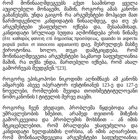
რომ მოწინააღმდეგეებს აქვთ საამისოდ ყველა
აუცილებელი მონაცემი, მაშინ, როგორც ამას კანონი
განაწესებს, უნდა გაიგონ რა არგუმენტები მოჰყავთ მათ
წარმოდგენილი კანდიდატის წინააღმდეგ, და თუ ეს
არგუმენტები უსაფუძვლო იქნება და, შესაბამისად,
კანდიდატი სრულიად სუფთა აღმოჩნდება ერის წინაშე
(δτε καθαρός φανειη επί δημοσίας προσόψεως, quando in aspectu
populi pufus et innocens apparuerit) დაე, შესრულდეს მასზე
ქიროტონია. ხოლო, თუკი დამტკიცდება, რომ
მოწინააღმდეგეთა არგუმენტები საკმაოდ საფუძვლიანია
მაშინ, რა თქმა უნდა, მართებული იქნება, რომ ახალ
გამორჩევას შეუდგნენ.“[23].
როგორც ეპისკოპოსი ნიკოდიმი აღნიშნავს ამ კანონს
ამყარებს ასევე იპერატორ იუსტინიანეს 123-ე და 127-ე
ნოველები, რომლების შევიდა თოთხმეტტიტულოვანი
ნომოკანონის I ტიტულის მერვე თავში.
როგორც ჩვენ ვხედავთ, პრობლემა წყდებოდა არა
უმრავლესობის ხმებით, არამედ თვითონ მიზეზის
გამორკვევითა და პრობლემის მოხსნით – ან იმის
მტკიცებულებით, რომ ბრალდება უსაფუძვლოა და
კანდიდატი ხელდასხმის ღირსია, ან იმის აღიარებით,
რომ მოწინააღმდეგეთა არგუმენტები საფუძვლიანია;