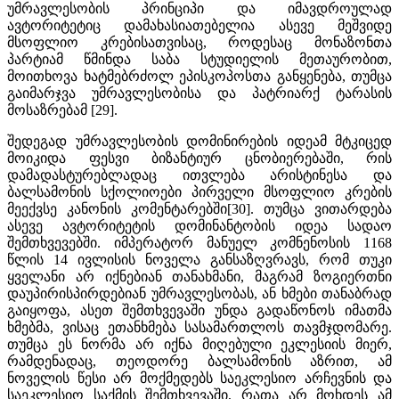
უმრავლესობის პრინციპი და იმავდროულად
ავტორიტეტიც დამახასიათებელია ასევე მეშვიდე
მსოფლიო კრებისათვისაც, როდესაც მონაზონთა
პარტიამ წმინდა საბა სტუდიელის მეთაურობით,
მოითხოვა ხატმებრძოლ ეპისკოპოსთა განყენება, თუმცა
გაიმარჯვა უმრავლესობისა და პატრიარქ ტარასის
მოსაზრებამ [29].
შედეგად უმრავლესობის დომინირების იდეამ მტკიცედ
მოიკიდა ფესვი ბიზანტიურ ცნობიერებაში, რის
დამადასტურებლადაც ითვლება არისტინესა და
ბალსამონის სქოლიოები პირველი მსოფლიო კრების
მეექვსე კანონის კომენტარებში[30]. თუმცა ვითარდება
ასევე ავტორიტეტის დომინანტობის იდეა სადაო
შემთხვევებში. იმპერატორ მანუელ კომნენოსის 1168
წლის 14 ივლისის ნოველა განსაზღვრავს, რომ თუკი
ყველანი არ იქნებიან თანახმანი, მაგრამ ზოგიერთნი
დაუპირისპირდებიან უმრავლესობას, ან ხმები თანაბრად
გაიყოფა, ასეთ შემთხვევაში უნდა გადაწონოს იმათმა
ხმებმა, ვისაც ეთანხმება სასამართლოს თავმჯდომარე.
თუმცა ეს ნორმა არ იქნა მიღებული ეკლესიის მიერ,
რამდენადაც, თეოდორე ბალსამონის აზრით, ამ
ნოველის წესი არ მოქმედებს საეკლესიო არჩევნის და
საეკლესიო საქმის შემთხვევაში, რათა არ მოხდეს ამ