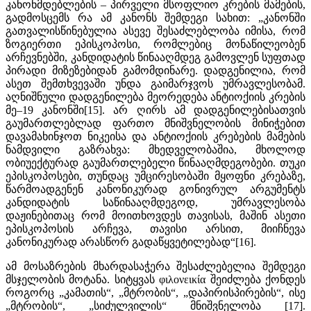
კანონმდებლების – პირველი მსოფლიო კრების მამების,
გადმოსცემს რა ამ კანონს შემდეგი სახით: „კანონში
გათვალისწინებულია ასევე შესაძლებლობა იმისა, რომ
ზოგიერთი ეპისკოპოსი, რომლებიც მონაწილეობენ
არჩევნებში, კანდიდატის წინააღმდეგ გამოვლენ სუფთად
პირადი მიზეზებიდან გამომდინარე. დადგენილია, რომ
ასეთ შემთხვევაში უნდა გაიმარჯვოს უმრავლესობამ.
აღნიშნული დადგენილება მეორედება ანტიოქიის კრების
მე–19 კანონში[15]. არ ღირს ამ დადგენილებისათვის
გაუმართლებლად ფართო მნიშვნელობის მინიჭებით
დავამახინჯოთ ნიკეისა და ანტიოქიის კრებების მამების
ნამდვილი გაზრახვა: მხედველობაშია, მხოლოდ
ობიუექტურად გაუმართლებელი წინააღმდეგობები. თუკი
ეპისკოპოსები, თუნდაც უმცირესობაში მყოფნი კრებაზე,
წარმოადგენენ კანონიკურად გონივრულ არგუმენტს
კანდიდატის საწინააღმდეგოდ, უმრავლესობა
დაჟინებითაც რომ მოითხოვდეს თავისას, მაშინ ასეთი
ეპისკოპოსის არჩევა, თავისი არსით, მიიჩნევა
კანონიკურად არასწორ გადაწყვეტილებად“[16].
ამ მოსაზრების მხარდასაჭერა შესაძლებელია შემდეგი
მსჯელობის მოტანა. სიტყვას φιλονεικία შეიძლება ქონდეს
როგორც „კამათის“, „მტრობის“, „დაპირისპირების“, ისე
„მტრობის“, „სიძულვილის“ მნიშვნელობა [17].