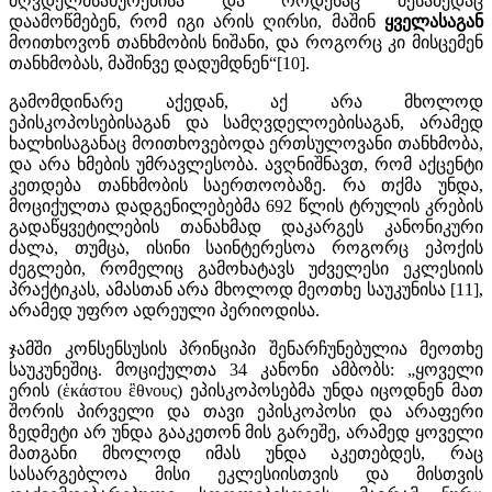
მღვდელმსახურებისა და როდესაც მესამედაც
დაამოწმებენ, რომ იგი არის ღირსი, მაშინ
ყველასაგან
მოითხოვონ თანხმობის ნიშანი, და როგორც კი მისცემენ
თანხმობას, მაშინვე დადუმდნენ“[10].
გამომდინარე აქედან, აქ არა მხოლოდ
ეპისკოპოსებისაგან და სამღვდელოებისაგან, არამედ
ხალხისაგანაც მოითხოვებოდა ერთსულოვანი თანხმობა,
და არა ხმების უმრავლესობა. ავღნიშნავთ, რომ აქცენტი
კეთდება თანხმობის საერთოობაზე. რა თქმა უნდა,
მოციქულთა დადგენილებებმა 692 წლის ტრულის კრების
გადაწყვეტილების თანახმად დაკარგეს კანონიკური
ძალა, თუმცა, ისინი საინტერესოა როგორც ეპოქის
ძეგლები, რომელიც გამოხატავს უძველესი ეკლესიის
პრაქტიკას, ამასთან არა მხოლოდ მეოთხე საუკუნისა [11],
არამედ უფრო ადრეული პერიოდისა.
ჯამში კონსენსუსის პრინციპი შენარჩუნებულია მეოთხე
საუკუნეშიც. მოციქულთა 34 კანონი ამბობს: „ყოველი
ერის (ἑκάστου ἒθνους) ეპისკოპოსებმა უნდა იცოდნენ მათ
შორის პირველი და თავი ეპისკოპოსი და არაფერი
ზედმეტი არ უნდა გააკეთონ მის გარეშე, არამედ ყოველი
მათგანი მხოლოდ იმას უნდა აკეთებდეს, რაც
სასარგებლოა მისი ეკლესიისთვის და მისთვის