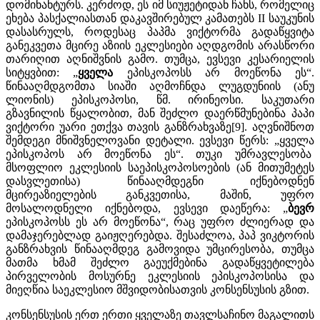
დომინანტურს. კერძოდ, ეს იმ სიუჟეტიდან ჩანს, რომელიც
ეხება პასქალიასთან დაკავშირებულ კამათებს II საუკუნის
დასასრულს, როდესაც პაპმა ვიქტორმა გადაწყვიტა
განეკვეთა მცირე აზიის ეკლესიები აღდგომის არასწორი
თარიღით აღნიშვნის გამო. თუმცა, ევსევი კესარიელის
სიტყვბით: „
ყველა
ეპისკოპოსს არ მოეწონა ეს“.
წინააღმდგომთა სიაში აღმოჩნდა ლუგდუნიის (ანუ
ლიონის) ეპისკოპოსი, წმ. ირინეოსი. საკუთარი
გზავნილის წყალობით, მან შეძლო დაერწმუნებინა პაპი
ვიქტორი უარი ეთქვა თავის განზრახვაზე[9]. აღვნიშნოთ
შემდეგი მნიშვნელოვანი დეტალი. ევსევი წერს: „ყველა
ეპისკოპოს არ მოეწონა ეს“. თუკი უმრავლესობა
მსოფლიო ეკლესიის საეპისკოპოსოების (ან მითუმეტეს
დასვლეთისა) წინააღმდეგნი იქნებოდნენ
მცირეაზიელების განკვეთისა, მაშინ, უფრო
მოსალოდნელი იქნებოდა, ევსევი დაეწერა: „
ბევრ
ეპისკოპოსს ეს არ მოეწონა“, რაც უფრო ძლიერად და
დამაჯერებლად გაიჟღერებდა. შესაძლოა, პაპ ვიკტორის
განზრახვის წინააღმდეგ გამოვიდა უმცირესობა, თუმცა
მათმა ხმამ შეძლო გაეუქმებინა გადაწყვეტილება
პირველობის მოსურნე ეკლესიის ეპისკოპოსისა და
მიეღწია საეკლესიო მშვიდობისათვის კონსენსუსის გზით.
კონსენსუსის ერთ ერთი ყველაზე თავლსაჩინო მაგალითს