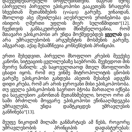
დაქვემდებარებული სოფლებისთვის. მაგრამ ნურც
(პირველი) პირველი ეპისკოპოსი გააკეთებს ნრაფერს
სხვებთან შეთანხმების (γνώμη) გარეშე, ვინაიდან,
მხოლოდ ასე (შეიძლება) აღესრულოს ერთნებობა და
ისიდოს ღმერთი უფლის მიერ სულიწმიდით“[12].
ჩვენთვის განსაკუთრებით მნიშვნელოვანია, რომ
მთავარი ეპისკოპოსი არ უნდა მოქმედებდეს
ყველას
და
არა უმრავლესობის არგუმენტის მოსმენის გარეშე.
ამგვარად, აქაც შესამჩნევია კონსენსუსის პრინციპი.
ერთი შეხედვით, პირველი მსოფლიო კრების მეექვსე
კანონი, სიტუაციის ცვლილებაზე საუბრობს. შევხედოთ მის
მეორე ნაწილს: „ეს საყოველთაოდ მთელ მსოფლიოში
ცხადი იყოს, რომ თუ ვინმე მიტროპოლიტის ცნობის
გარეშე ეპისკოპოსი გახდება ასეთის შესახებ ადგენს
დიდი კრება, რომ არ არის ჯეროვანი მისი ეპისკოპოსობა.
თუ ყველა ეპისკოპოსის საერთო ბჭობა მართალი იქნება
და საეკლესიო კანონთან შეთანხმებული, ხოლო ორი ან
სამი ბრძოლის მოყვარე ეპისკოპოსი ეწინააღმდეგება
უმრავლესს, უნდა დამტკიცდეს უმრავლესის
განჩინება“[13].
მეუფე ნიკოდიმ მილაში განმარტავს ამ წესს, როგორც
უმრავლესობის პრინციპის დადასტურებას: