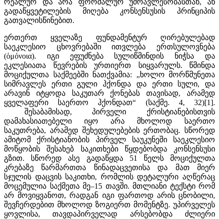
რეალურ და არა ფორმალურ უმრავლესობასთან, ან
გადაწყვეტილების მიღება კონსენსუსის პრინციპის
გათვალისწინებით.
ერთერთ ყველაზე ფუნდამენტურ ღირებულებად
საეკლესიო ცხოვრებაში ითვლება ერთსულოვნება
(ὁμόνοια). იგი ეფუძნება სულიწმინდის ნიჭსა და
ეკლესიათა წევრების ურთიერთ სიყვარულს. წმინდა
მოციქულთა საქმეებში ნათქვამია: „ხოლო მორწმუნეთა
სიმრავლეს ერთი გული ჰქონდა და ერთი სული, და
არავინ იტყოდა საკუთარ ქონებას თავისად, არამედ
ყველაფერი საერთო ჰქონდათ“ (საქმე. 4, 32)[1].
შესაბამისად, პირველი ქრისტიანებისთვის
დამახასიათებელი იყო არა მხოლოდ საერთო
საკუთრება, არამედ შეხედულებების ერთობაც. სწორედ
ამიტომ ქრისტიანობის პირველ საუკუნეში საეკლესიო
მოწყობის შესახებ საკითხები წყდებობდა კონსენსუსი
გზით. სწორედ ასე გადაწყდა 51 წელს მოციქულთა
კრებაზე წარმართთა წინადაცვეთისა და მათ მიერ
სჯულის დაცვის საკითხი, რომლის დეტალური აღწერაც
მოცემულია საქმეთა მე–15 თავში. მთლიანი ტექსტი რომ
არ მოვიყვანოთ, რადგან იგი ფართოდ არის ცნობილი,
შევჩერდებით მხოლოდ ზოგიერთ მომენტზე. უპირველეს
ყოვლისა, თავდაპირველად არსებობდა ძლიერი