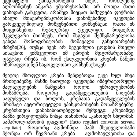
ეგვიპტელი ეპისკოპოსების მიერ, რომლებიც
აღმოჩნდნენ აშკარა უმცირესობაში, არ მოხდა მათი
დასიდან განკვეთა, არამედ მიეცათ საშულება ფიქრისა
ახალი მთავარეპისკოპოსის დანიშვნამდე. იკვეთება
გარკვეულწილად მოჩვენებითი კონსენსუსი, რათა ის
მოგვიანებით რეალურად ქცეულიყო. ზოგიერთ
მკვლევარი მიიჩნევს, რომ მსგავსი შემწყნარებლობა
გახდა მონოფიზიტობის მომავალი განვითარების
მიზეზი[26], თუმცა ჩვენ არ შეგვიძლია ცოდნის მთელი
სისავსით ვიმსჯელოთ იმ ეპოქის მდგომარეობაზე.
ფაქტად რჩება ის, რომ ქალკედონიის კრების მამები
ისწრაფვოდნენ საყოველთაო კონსენსუსიკენ.
მეხუთე მსოფლიო კრება შენდებოდა უკვე სულ სხვა
პრინციპებზე. მასში ნათლად იკვეთება იმპერატორული
ძალაუფლების წამყვანი როლი, უმრავლესობის
მოსაზრება, როგორც გადაწყვეტილების მიღების
საფუძველი და ბოლოს, კრებათა გადაწყვეტლების
პრიმატი ავტორიტეტული ეპისკოპოსების მოსაზრებებზე.
კრებისთვის დამახასიათებელია შემდეგი: კრებამდე
პაპმა ვირგილიუსმა მისცა თანხმობა „კანონერ სხდომას,
სამართლიანობის დაცვით“ (facto regulari conventu servata
aequitate). როგორც აღმოჩნდა, პაპს მხედველობაში
ჰქონდა ორ წევრიანი კრება – აღმოსავლეთისა და