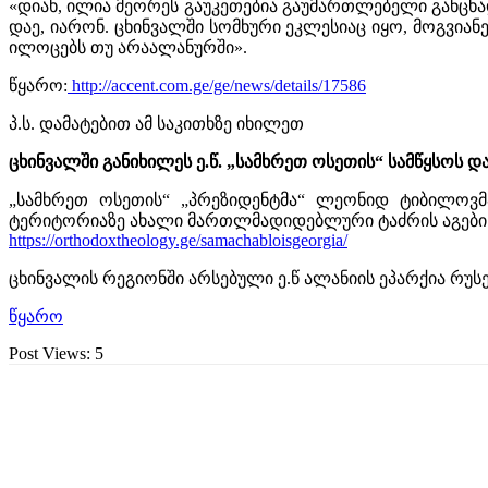
«დიახ, ილია მეორეს გაუკეთებია გაუმართლებელი განცხად
დაე, იარონ. ცხინვალში სომხური ეკლესიაც იყო, მოგვიან
ილოცებს თუ არაალანურში».
წყარო:
http://accent.com.ge/ge/news/details/17586
პ.ს. დამატებით ამ საკითხზე იხილეთ
ცხინვალში განიხილეს ე
.
წ
. „
სამხრეთ ოსეთის
“
სამწყსოს დ
„
სამხრეთ ოსეთის
“ „
პრეზიდენტმა
“
ლეონიდ ტიბილოვმ
ტერიტორიაზე ახალი მართლმადიდებლური ტაძრის აგები
https://orthodoxtheology.ge/samachabloisgeorgia/
ცხინვალის რეგიონში არსებული ე.წ ალანიის ეპარქია რუ
წყარო
Post Views:
5
გაზიარება