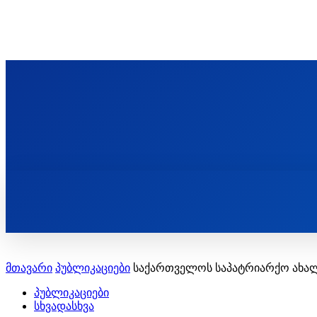
ᲬᲛᲘᲜᲓᲐ ᲞᲐᲕᲚᲔ ᲛᲝᲪᲘᲥᲣᲚᲘᲡ ᲡᲐᲮᲔᲚᲝᲑᲘ
ST. PAUL'S ORTHODOX CHRISTIAN TH
ᲞᲣᲑᲚᲘᲙᲐᲪᲘᲔᲑᲘ
მთავარი
პუბლიკაციები
საქართველოს საპატრიარქო ახალგ
პუბლიკაციები
სხვადასხვა