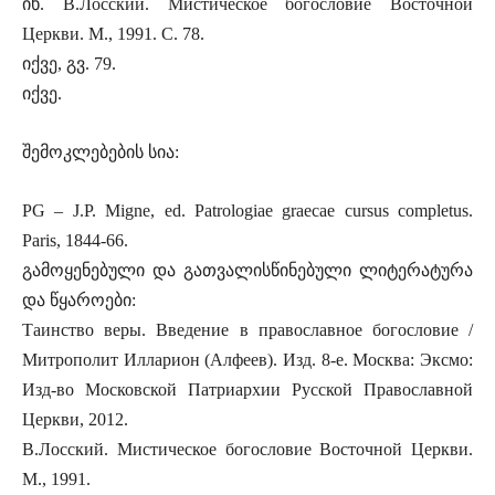
იხ. В.Лосский. Мистическое богословие Восточной
Церкви. М., 1991. С. 78.
იქვე, გვ. 79.
იქვე.
შემოკლებების სია:
PG – J.P. Migne, ed. Patrologiae graecae cursus completus.
Paris, 1844-66.
გამოყენებული და გათვალისწინებული ლიტერატურა
და წყაროები:
Таинство веры. Введение в православное богословие /
Митрополит Илларион (Алфеев). Изд. 8-е. Москва: Эксмо:
Изд-во Московской Патриархии Русской Православной
Церкви, 2012.
В.Лосский. Мистическое богословие Восточной Церкви.
М., 1991.