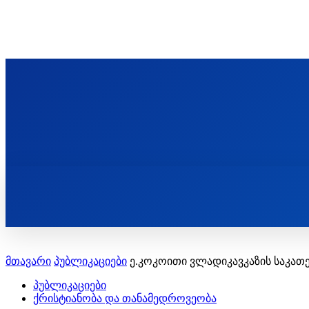
ᲬᲛᲘᲜᲓᲐ ᲞᲐᲕᲚᲔ ᲛᲝᲪᲘᲥᲣᲚᲘᲡ ᲡᲐᲮᲔᲚᲝᲑᲘ
ST. PAUL'S ORTHODOX CHRISTIAN TH
ᲞᲣᲑᲚᲘᲙᲐᲪᲘᲔᲑᲘ
მთავარი
პუბლიკაციები
ე.კოკოითი ვლადიკავკაზის საკათ
პუბლიკაციები
ქრისტიანობა და თანამედროვეობა