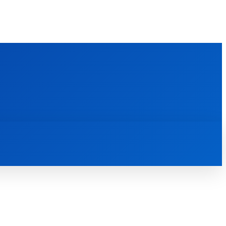
FOREIGN PUBLICATIONS
ᲙᲝᲜᲢᲐᲥᲢᲘ
ᲗᲔᲝᲚᲝᲒᲘᲣᲠᲘ ᲜᲐᲨᲠᲝᲛᲔᲑᲘ
ᲛᲔᲓᲘᲐᲗᲔᲙᲐ
ᲡᲮᲕᲐᲓᲐᲡᲮᲕᲐ
ᲡᲮᲕᲐ