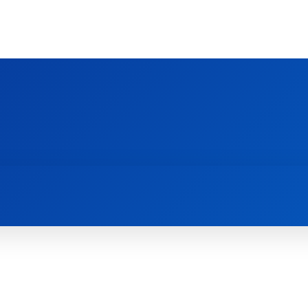
Ს ᲛᲐᲠᲗᲚᲛᲐᲓᲘᲓᲔᲑᲚᲣᲠᲘ ᲦᲕᲗᲘᲡᲛᲔᲢᲧᲕᲔᲚᲔᲑᲘᲡ ᲪᲔᲜᲢᲠᲘ
EOLOGY CENTRE
ᲥᲠᲘᲡᲢᲘᲐᲜᲝᲑᲐ ᲓᲐ ᲗᲐᲜᲐᲛᲔᲓᲠᲝᲕᲔᲝᲑᲐ
ᲛᲔᲪᲜᲘᲔᲠᲔᲑᲐ ᲓᲐ ᲠᲔᲚᲘᲒᲘᲐ