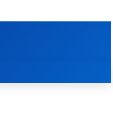
FOREIGN PUBLICATIONS
ᲙᲝᲜᲢᲐᲥᲢᲘ
ᲗᲔᲝᲚᲝᲒᲘᲣᲠᲘ ᲜᲐᲨᲠᲝᲛᲔᲑᲘ
ᲛᲔᲓᲘᲐᲗᲔᲙᲐ
ᲡᲮᲕᲐᲓᲐᲡᲮᲕᲐ
ᲡᲮᲕᲐ