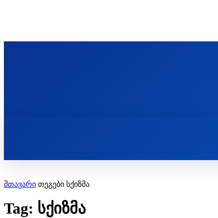
ᲬᲛᲘᲜᲓᲐ ᲞᲐᲕᲚᲔ ᲛᲝᲪᲘᲥᲣᲚᲘᲡ ᲡᲐᲮᲔᲚᲝᲑᲘ
ST. PAUL'S ORTHODOX CHRISTIAN TH
ᲞᲣᲑᲚᲘᲙᲐᲪᲘᲔᲑᲘ
მთავარი
თეგები
სქიზმა
Tag: სქიზმა