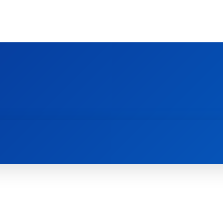
Ს ᲛᲐᲠᲗᲚᲛᲐᲓᲘᲓᲔᲑᲚᲣᲠᲘ ᲦᲕᲗᲘᲡᲛᲔᲢᲧᲕᲔᲚᲔᲑᲘᲡ ᲪᲔᲜᲢᲠᲘ
EOLOGY CENTRE
ᲥᲠᲘᲡᲢᲘᲐᲜᲝᲑᲐ ᲓᲐ ᲗᲐᲜᲐᲛᲔᲓᲠᲝᲕᲔᲝᲑᲐ
ᲛᲔᲪᲜᲘᲔᲠᲔᲑᲐ ᲓᲐ ᲠᲔᲚᲘᲒᲘᲐ