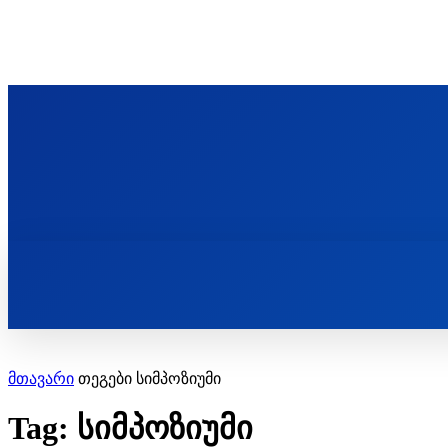
ᲬᲛᲘᲜᲓᲐ ᲞᲐᲕᲚᲔ ᲛᲝᲪᲘᲥᲣᲚᲘᲡ ᲡᲐᲮᲔᲚᲝᲑᲘ
ST. PAUL'S ORTHODOX CHRISTIAN TH
ᲞᲣᲑᲚᲘᲙᲐᲪᲘᲔᲑᲘ
მთავარი
თეგები
სიმპოზიუმი
Tag: სიმპოზიუმი