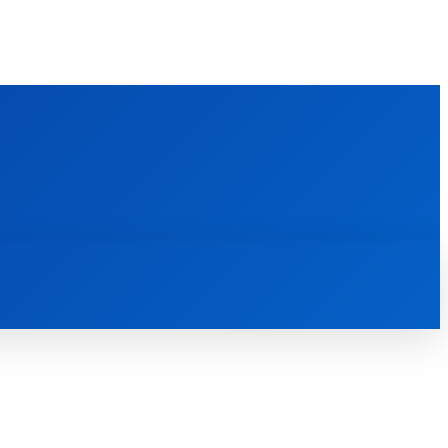
FOREIGN PUBLICATIONS
ᲙᲝᲜᲢᲐᲥᲢᲘ
ᲗᲔᲝᲚᲝᲒᲘᲣᲠᲘ ᲜᲐᲨᲠᲝᲛᲔᲑᲘ
ᲛᲔᲓᲘᲐᲗᲔᲙᲐ
ᲡᲮᲕᲐᲓᲐᲡᲮᲕᲐ
ᲡᲮᲕᲐ