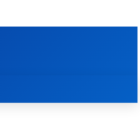
FOREIGN PUBLICATIONS
ᲙᲝᲜᲢᲐᲥᲢᲘ
ᲗᲔᲝᲚᲝᲒᲘᲣᲠᲘ ᲜᲐᲨᲠᲝᲛᲔᲑᲘ
ᲛᲔᲓᲘᲐᲗᲔᲙᲐ
ᲡᲮᲕᲐᲓᲐᲡᲮᲕᲐ
ᲡᲮᲕᲐ