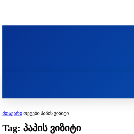
ᲬᲛᲘᲜᲓᲐ ᲞᲐᲕᲚᲔ ᲛᲝᲪᲘᲥᲣᲚᲘᲡ ᲡᲐᲮᲔᲚᲝᲑᲘ
ST. PAUL'S ORTHODOX CHRISTIAN TH
ᲞᲣᲑᲚᲘᲙᲐᲪᲘᲔᲑᲘ
მთავარი
თეგები
პაპის ვიზიტი
Tag: პაპის ვიზიტი