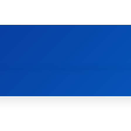
Ს ᲛᲐᲠᲗᲚᲛᲐᲓᲘᲓᲔᲑᲚᲣᲠᲘ ᲦᲕᲗᲘᲡᲛᲔᲢᲧᲕᲔᲚᲔᲑᲘᲡ ᲪᲔᲜᲢᲠᲘ
EOLOGY CENTRE
ᲥᲠᲘᲡᲢᲘᲐᲜᲝᲑᲐ ᲓᲐ ᲗᲐᲜᲐᲛᲔᲓᲠᲝᲕᲔᲝᲑᲐ
ᲛᲔᲪᲜᲘᲔᲠᲔᲑᲐ ᲓᲐ ᲠᲔᲚᲘᲒᲘᲐ