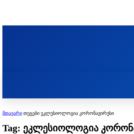
ᲬᲛᲘᲜᲓᲐ ᲞᲐᲕᲚᲔ ᲛᲝᲪᲘᲥᲣᲚᲘᲡ ᲡᲐᲮᲔᲚᲝᲑᲘ
ST. PAUL'S ORTHODOX CHRISTIAN TH
ᲞᲣᲑᲚᲘᲙᲐᲪᲘᲔᲑᲘ
მთავარი
თეგები
ეკლესიოლოგია კორონავირუსი
Tag: ეკლესიოლოგია კორონ