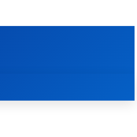
FOREIGN PUBLICATIONS
ᲙᲝᲜᲢᲐᲥᲢᲘ
ᲗᲔᲝᲚᲝᲒᲘᲣᲠᲘ ᲜᲐᲨᲠᲝᲛᲔᲑᲘ
ᲛᲔᲓᲘᲐᲗᲔᲙᲐ
ᲡᲮᲕᲐᲓᲐᲡᲮᲕᲐ
ᲡᲮᲕᲐ