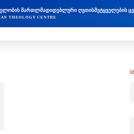
ᲐᲮᲔᲚᲝᲑᲘᲡ ᲛᲐᲠᲗᲚᲛᲐᲓᲘᲓᲔᲑᲚᲣᲠᲘ ᲦᲕᲗᲘᲡᲛᲔᲢᲧᲕᲔᲚᲔᲑᲘᲡ Ც
TIAN THEOLOGY CENTRE
ᲔᲓᲠᲝᲕᲔᲝᲑᲐ
ᲛᲔᲪᲜᲘᲔᲠᲔᲑᲐ ᲓᲐ ᲠᲔᲚᲘᲒᲘᲐ
ᲗᲔᲝᲚᲝᲒᲘᲣᲠᲘ ᲜᲐᲨᲠᲝᲛᲔᲑ
ს