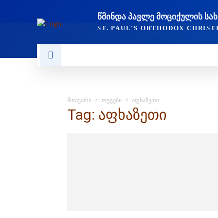
ᲬᲛᲘᲜᲓᲐ ᲞᲐᲕᲚᲔ ᲛᲝᲪᲘᲥᲣᲚᲘᲡ Ს
ST. PAUL'S ORTHODOX CHRIS
ᲞᲣᲑᲚᲘᲙᲐᲪᲘᲔᲑᲘ
ᲥᲠᲘᲡᲢᲘᲐᲜᲝᲑᲐ ᲓᲐ ᲗᲐᲜᲐᲛ
მთავარი
თეგები
აფხაზეთი
Tag: აფხაზეთი