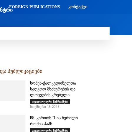
FOREIGN PUBLICATIONS
ᲙᲝᲜᲢᲐᲥᲢᲘ
ᲔᲜᲢᲠᲘ
Ი
ᲛᲔᲓᲘᲐᲗᲔᲙᲐ
ᲡᲮᲕᲐᲓᲐᲡᲮᲕᲐ
ᲡᲮᲕᲐ
ხვა პუბლიკაციები
სომეხ-ქალკედონელთა
საღვთო მსახურების და
ლოცვების კრებული
თეოლოგიური ნაშრომები
ნოემბერი 18, 2015
წმ. კირიონ II ის წერილი
რომის პაპს
თეოლოგიური ნაშრომები