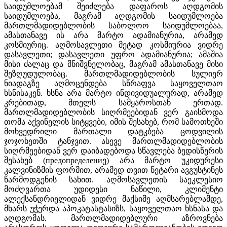
საიდუმლოებამ შეიძლება დაფაროს აღდგომის
საიდუმლოება, მაგრამ აღდგომის საიდუმლოება
მართლმადიდებლობის საბოლოო საიდუმლოებაა,
ამასთანავე ის არა მარტო ადამიანურია, არამედ
კოსმიურიც. აღმოსავლეთი მეტად კოსმიურია ვიდრე
დასავლეთი; დასავლეთი უფრო ადამიანურია; ამაშია
მისი ძალაც და მნიშვნელობაც, მაგრამ ამასთანავე მისი
შეზღუდულობაც. მართლმადიდებლობის სულიერ
ნიადაგზე აღმოცენდება სწრაფვა საყოველთაო
ხსნისაკენ. ხსნა არა მარტო ინდივიდუალურად, არამედ
კრებითად, მთელს სამყაროსთან ერთად.
მართლმადიდებლობის სიღრმეებიდან ვერ გაისმოდა
თომა აქვინელის სიტყვები, იმის შესახებ, რომ სამოთხეში
მოხვედრილი მართალი დატკბება ცოდვილის
ჯოჯოხეთში ტანჯვით. ასევე მართლმადიდებლობის
სიღრმეებიდან ვერ დაიბადებოდა სწავლება ბედისწერის
შესახებ (предопределениე) არა მარტო უკიდურესი
კალვინიზმის ფორმით, არამედ თვით ნეტარი ავგუსტინეს
წარმოდგენის სახით. აღმოსავლეთის საეკლესიო
მოძღვართა უდიდესი ნაწილი, კლიმენტი
ალექსანდრიელიდან ვიდრე მაქსიმე აღმსარებლამდე,
მხარს უჭერდა აპოკატასტასიზს, საყოველთაო ხსნასა და
აღდგომას. მართლმადიდებლური აზროვნება