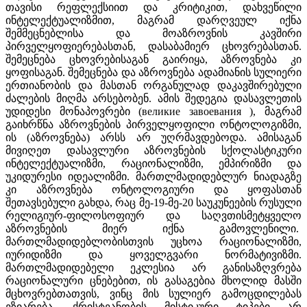
თავისი რეფლექსიით და კრიტიკით, დახვეწილი
ინტელექტუალიზმით, მაგრამ დარღვეულ იქნა
შემმეცნებლისა და მოაზროვნის კავშირი
პირველყოფიერებასთან, დასაბამიერ ცხოვრებასთან.
შემეცნება ცხოვრებისაგან გაირიყა, აზროვნება კი
ყოფისაგან. შემეცნება და აზროვნება ადამიანის სულიერი
ერთიანობის და მასთან ორგანულად დაკავშირებული
ძალების მიღმა არსებობენ. ამის შედეგია დასავლეთის
უდიდესი მონაპოვრები (великие завоевания ), მაგრამ
გაიხრწნა აზროვნების პირველყოფილი ონტოლოგიზმი,
ის (აზროვნება) არსს არ უღრმავდებოდა. ამისაგან
მივიღეთ დასავლური აზროვნების სქოლასტიკური
ინტელექტუალიზმი, რაციონალიზმი, ემპირიზმი და
უკიდურესი იდეალიზმი. მართლმადიდებლურ ნიადაგზე
კი აზროვნება ონტოლოგიური და ყოფასთან
შეთავსებული გახდა, რაც მე-19-მე-20 საუკუნეების რუსული
რელიგიურ-ფილოსოფიურ და საღვთისმეტყველო
აზროვნების მიერ იქნა გამოვლენილი.
მართლმადიდებლობისთვის უცხოა რაციონალიზმი,
იურიდიზმი და ყოველგვარი ნორმატივიზმი.
მართლმადიდებელი ეკლესია არ განისაზღვრება
რაციონალური ცნებებით, ის გასაგებია მხოლიდ მასში
მცხოვრებთათვის, ვინც მის სულიერ გამოცდილებას
ეზიარება. ქრისტეანობის მისტიკური ტიპები არ