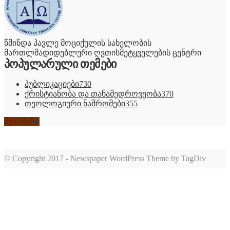
წმინდა პავლე მოციქულის სახელობის
მართლმადიდებლური ღვთისმეტყველების ცენტრი
პოპულარული თემები
პუბლიკაციები
730
ქრისტიანობა და თანამედროვეობა
370
თეოლოგიური ნაშრომები
355
შესაწირი
© Copyright 2017 - Newspaper WordPress Theme by TagDiv
romabet
deneme
romabet
bonusu
romabet
veren
siteler