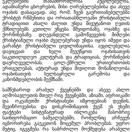
ეკლესიების თანამშრომლობა აუცილებელია,
ადამიანური ცხოვრების, მისი ღირებულებებისა და ასევე
ოჯახის დასაცავად. ასე რომ, ჩვენ გაერთიანებულებმა
ქრისტეს რწმენითა და ორიათასწლოვანი ქრისტიანული
ტრადიციით ახალი ძალით უნდა მივუტანოთ ღვთის
ქმნილებებს კეთილი უწყება მშვიდობაზე, ოჯახზე და
ქორწინებაზე. დღევანდელი გამოწვევების მიმღები
ქრისტიანული ოჯახი ძველებურად უნდა იყოს იმედი და
გარანტი ქრისტიანული ცივილიზაციისა. აუცილებელია
დავიცვათ და ხელი შევუწყოთ ოჯახისათვის
საკეთილდღეო კულტურას და ტრადიციას, ქორწინების
დაურღვევლობას, ცოლ-ქმრული ურთიერთობის
ერთგულებას, აქტიურად უნდა მივიღოთ მონაწილეობა
ოჯახისათვის ხელსაყრელი გარემოსა და
კანონმდებლობის შექმნაში.
სამწუხაროდ არაბულ ქვეყნებში და ასევე ახლო
აღმოსავლეთის მთელ რიგ ქვეყნებში, აზიაში, აფრიიკაში
და ოკეანეთში ქრისტიანები იმყოფებიან დევნის,
შევიწროვებისა და დისკრიმინაციის ქვეშ. ეს უხეში
ფაქტები სისტემატურად იბლოკება მასობრივ
საინფორმაციო საშუალებებში, რომელნიც არჩევენ
იგნორირება გაუკეთონ მოცემულ პრობლემას. უფრო
მეტიც, იგეგმება რა საბრძოლო მოქმედება არაბული