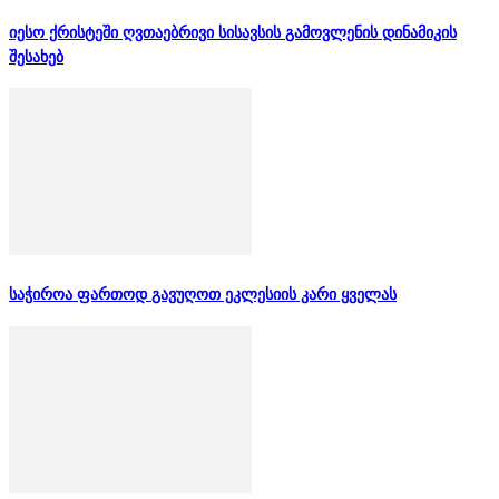
იესო ქრისტეში ღვთაებრივი სისავსის გამოვლენის დინამიკის
შესახებ
საჭიროა ფართოდ გავუღოთ ეკლესიის კარი ყველას