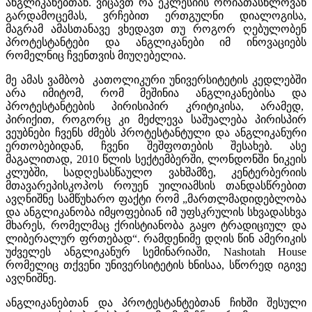
ანგლიკანებთან. ვიცავთ რა ეკლესიის ორიათასწლოვან
გარდამოცემას, ვრჩებით ერთგულნი დიალოგისა,
მაგრამ ამასთანავე ვხედავთ თუ როგორ ღებულობენ
პროტესტანტები და ანგლიკანები იმ ინოვაციებს
რომელნიც ჩვენთვის მიუღებელია.
მე ამას ვამბობ კათოლიკური უნივერსიტეტის კედლებში
არა იმიტომ, რომ მეშინია ანგლიკანებისა და
პროტესტანტების პირისიპირ კრიტიკისა, არამედ,
პირიქით, როგორც კი მეძლევა საშუალება პირისპირ
ვეუბნები ჩვენს ძმებს პროტესტანტული და ანგლიკანური
ერთობებიდან, ჩვენი შეშფოთების შესახებ. ასე
მაგალითად, 2010 წლის სექტემბერში, ლონდონში ნიკეის
კლუბში, სადღესასწაულო ვახშამზე, კენტერბერიის
მთავარეპისკოპოს როუენ უილიამსის თანდასწრებით
ავღნიშნე სამწუხარო ფაქტი რომ „მართლმადიდებლობა
და ანგლიკანობა იმყოფებიან იმ უფსკრულის სხვადასხვა
მხარეს, რომელმაც ქრისტიანობა გაყო ტრადიციულ და
ლიბერალურ ფრთებად“. რამდენიმე დღის წინ ამერიკის
უძველეს ანგლიკანურ სემინარიაში, Nashotah House
რომელიც თქვენი უნივერსიტეტის ხნისაა, სწორედ იგივე
ავღნიშნე.
ანგლიკანებთან და პროტესტანტებთან ჩიხში შესული