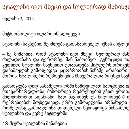
სტალინი იყო მხეცი და სულიერად მახინჯ
ივლისი 3, 2015
მიტროპოლიტი ილარიონ ალფეევი
სტალინი
სავსებით
შეიძლება
გათანაბრებულ
იქნას
ჰიტლე
–
მე მიმაჩნია
,
რომ სტალინი იყო მხეცი
,
სულიერად მახ
ძალადობასა და ტერორზე
.
მან წამოიწყო
გენოციდი თა
კუთხით
,
სტალინი სავსებით ეთანადება ჰიტლერს
.
ორივემ
დანაშაულის გამოსყიდვა კაცობრიობის წინაშე
.
არანაირი
შორის
.
სტალინური რეპრესიების მსხვერპლთა რიცხვი სავს
გამარჯვება დიდ სამამულო ომში ნამდვილად საოცრება 
მთავარსარდლობა
,
მასობრივი რეპრესიების გზით ერთხა
მილიონობით ადამიანი
,
სად წავიდნენ ეს მილიონები
?
რეპრესიების მიუხედავად
,
ერმა გამოავლინა არნახული
რომელმაც გამოავლინა დიდებული ნებისყოფა წინაამღდ
სტალინმა და ვერც ჰიტლერმა
.
არ
მჯერა
სტალინის
შენანების