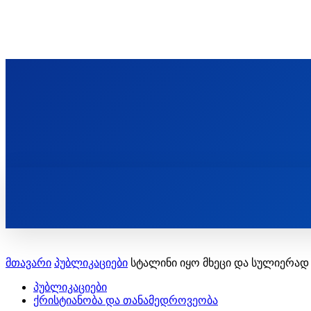
ᲬᲛᲘᲜᲓᲐ ᲞᲐᲕᲚᲔ ᲛᲝᲪᲘᲥᲣᲚᲘᲡ ᲡᲐᲮᲔᲚᲝᲑᲘ
ST. PAUL'S ORTHODOX CHRISTIAN TH
ᲞᲣᲑᲚᲘᲙᲐᲪᲘᲔᲑᲘ
მთავარი
პუბლიკაციები
სტალინი იყო მხეცი და სულიერად 
პუბლიკაციები
ქრისტიანობა და თანამედროვეობა