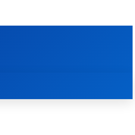
FOREIGN PUBLICATIONS
ᲙᲝᲜᲢᲐᲥᲢᲘ
ᲗᲔᲝᲚᲝᲒᲘᲣᲠᲘ ᲜᲐᲨᲠᲝᲛᲔᲑᲘ
ᲛᲔᲓᲘᲐᲗᲔᲙᲐ
ᲡᲮᲕᲐᲓᲐᲡᲮᲕᲐ
ᲡᲮᲕᲐ