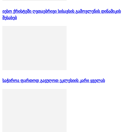
იესო ქრისტეში ღვთაებრივი სისავსის გამოვლენის დინამიკის
შესახებ
საჭიროა ფართოდ გავუღოთ ეკლესიის კარი ყველას