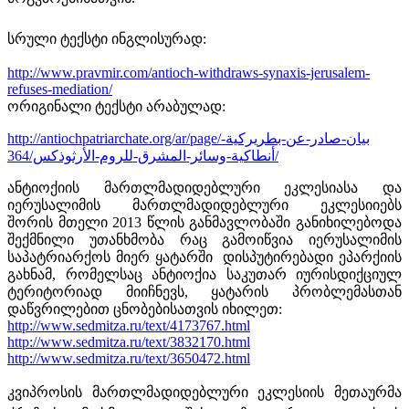
სრული ტექსტი ინგლისურად:
http://www.pravmir.com/antioch-withdraws-synaxis-jerusalem-
refuses-mediation/
ორიგინალი ტექსტი არაბულად:
http://antiochpatriarchate.org/ar/page/بيان-صادر-عن-بطريركية-
أنطاكية-وسائر-المشرق-للروم-الأرثوذكس/364/
ანტიოქიის მართლმადიდებლური ეკლესიასა და
იერუსალიმის მართლმადიდებლური ეკლესიიებს
შორის მთელი 2013 წლის განმავლობაში განიხილებოდა
შექმნილი უთანხმობა რაც გამოიწვია იერუსალიმის
საპატრიარქოს მიერ ყატარში დისპუტირებადი ეპარქიის
გახნამ, რომელსაც ანტიოქია საკუთარ იურისდიქციულ
ტერიტორიად მიიჩნევს, ყატარის პრობლემასთან
დაწვრილებით ცნობებისათვის იხილეთ:
http://www.sedmitza.ru/text/4173767.html
http://www.sedmitza.ru/text/3832170.html
http://www.sedmitza.ru/text/3650472.html
კვიპროსის მართლმადიდებლური ეკლესიის მეთაურმა