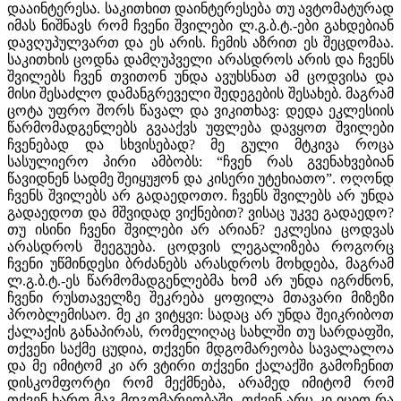
დააინტერესა. საკითხით დაინტერესება თუ ავტომატურად
იმას ნიშნავს რომ ჩვენი შვილები ლ.გ.ბ.ტ.-ები გახდებიან
დავღუპულვართ და ეს არის. ჩემის აზრით ეს შეცდომაა.
საკითხის ცოდნა დამღუპველი არასდროს არის და ჩვენს
შვილებს ჩვენ თვითონ უნდა ავუხსნათ ამ ცოდვისა და
მისი შესაძლო დამანგრეველი შედეგების შესახებ. მაგრამ
ცოტა უფრო შორს წავალ და ვიკითხავ: დედა ეკლესიის
წარმომადგენლებს გვააქვს უფლება დავყოთ შვილები
ჩვენებად და სხვისებად? მე გული მტკივა როცა
სასულიერო პირი ამბობს: “ჩვენ რას გვენახვებიან
წავიდნენ სადმე შეიყუჟონ და კისერი უტეხიათო”. ოღონდ
ჩვენს შვილებს არ გადაედოთო. ჩვენს შვილებს არ უნდა
გადაედოთ და მშვიდად ვიქნებით? ვისაც უკვე გადაედო?
თუ ისინი ჩვენი შვილები არ არიან? ეკლესია ცოდვას
არასდროს შეეგუება. ცოდვის ლეგალიზება როგორც
ჩვენი უწმინდესი ბრძანებს არასდროს მოხდება, მაგრამ
ლ.გ.ბ.ტ.-ეს წარმომადგენლებმა ხომ არ უნდა იგრძნონ,
ჩვენი რუსთაველზე შეკრება ყოფილა მთავარი მიზეზი
პრობლემისაო. მე კი ვიტყვი: სადაც არ უნდა შეიკრიბოთ
ქალაქის განაპირას, რომელიღაც სახლში თუ სარდაფში,
თქვენი საქმე ცუდია, თქვენი მდგომარეობა სავალალოა
და მე იმიტომ კი არ ვტირი თქვენი ქალაქში გამოჩენით
დისკომფორტი რომ მექმნება, არამედ იმიტომ რომ
თქვენ ხართ მაგ მდგომარეობაში. თქვენ არც კი იცით რა