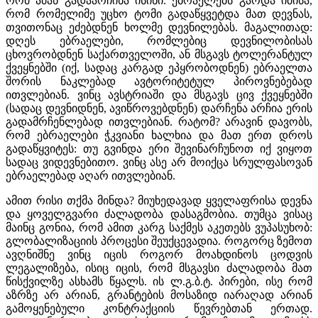
რომ ამან გადაარჩინა ისინი. ებრაელებს გარდა იმისა,
რომ რომელიმე უცხო ტომი გადაწყვეტდა მათ დევნას,
თვითონაც ეძებდნენ ხოლმე დევნილებას. მაგალითად:
დღეს ებრაელები, რომლებიც დევნილობისას
ცხოვრობდნენ საქართველოში, ან მსგავს ტოლერანტულ
ქვეყნებში (იქ, სადაც კარგად ეპყრობოდნენ) ებრაელთა
შორის ნაკლებად ავტორიტეტულ პიროვნებებად
ითვლებიან. ვინც ავსტრიაში და მსგავს ცივ ქვეყნებში
(სადაც დევნიდნენ, ავიწროვებდნენ) დარჩენა არჩია ერის
გადამრჩენლებად ითვლებიან. რატომ? არავინ დავობს,
რომ ებრაელები ჭკვიანი ხალხია და მათ ერთ დროს
გადაწყვიტეს: თუ გვინდა ერი შევინარჩუნოთ იქ ვიყოთ
სადაც ვიდევნებითო. ვინც ასე არ მოიქცა სრულფასოვან
ებრაელებად აღარ ითვლებიან.
ამით რისი თქმა მინდა? მიუხედავად ყველაფრისა დევნა
და ყოველგვარი ძალადობა დასაგმობია. თუმცა ვისაც
მაინც გონია, რომ ამით კარგ საქმეს აკეთებს ვუპასუხობ:
გლობალიზაციის პროცესი შეუქცევადია. როგორც ზემოთ
ავღნიშნე ვინც იცის როგორ მოახდინოს ცოდვის
ლეგალიზება, ისიც იცის, რომ მსგავსი ძალადობა მათ
წისქვილზე ასხამს წყალს. ის ლ.გ.ბ.ტ. პირები, ისე რომ
აზრზე არ არიან, გრანტების მოსაზიდ იარაღად არიან
გამოყენებული კონტრაქციის წევრებთან ერთად.