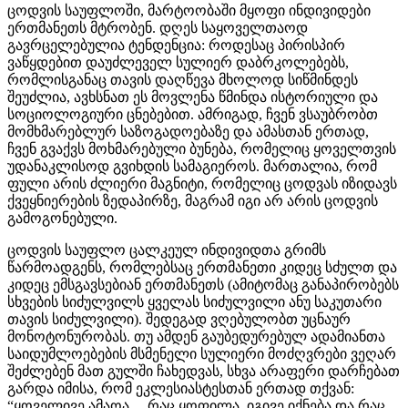
ცოდვის საუფლოში, მარტოობაში მყოფი ინდივიდები
ერთმანეთს მტრობენ. დღეს საყოველთაოდ
გავრცელებულია ტენდენცია: როდესაც პირისპირ
ვაწყდებით დაუძლეველ სულიერ დაბრკოლებებს,
რომლისგანაც თავის დაღწევა მხოლოდ სიწმინდეს
შეუძლია, ავხსნათ ეს მოვლენა წმინდა ისტორიული და
სოციოლოგიური ცნებებით. ამრიგად, ჩვენ ვსაუბრობთ
მომხმარებლურ საზოგადოებაზე და ამასთან ერთად,
ჩვენ გვაქვს მოხმარებული ბუნება, რომელიც ყოველთვის
უდანაკლისოდ გვიხდის სამაგიეროს. მართალია, რომ
ფული არის ძლიერი მაგნიტი, რომელიც ცოდვას იზიდავს
ქვეყნიერების ზედაპირზე, მაგრამ იგი არ არის ცოდვის
გამოგონებული.
ცოდვის საუფლო ცალკეულ ინდივიდთა გრიმს
წარმოადგენს, რომლებსაც ერთმანეთი კიდეც სძულთ და
კიდეც ემსგავსებიან ერთმანეთს (ამიტომაც განაპირობებს
სხვების სიძულვილს ყველას სიძულვილი ანუ საკუთარი
თავის სიძულვილი). შედეგად ვღებულობთ უცნაურ
მონოტონურობას. თუ ამდენ გაუბედურებულ ადამიანთა
საიდუმლოებების მსმენელი სულიერი მოძღვრები ვეღარ
შეძლებენ მათ გულში ჩახედვას, სხვა არაფერი დარჩებათ
გარდა იმისა, რომ ეკლესიასტესთან ერთად თქვან:
“ყოველივე ამაოა… რაც ყოფილა, იგივე იქნება და რაც