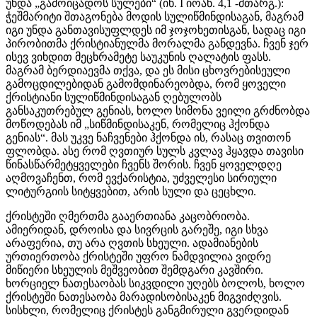
უნდა „გამოიცადოს სულები“ (იხ. I იოან. 4,1 -მთარგ.):
ჭეშმარიტი შთაგონება მოდის სულიწმინდისაგან, მაგრამ
იგი უნდა განთავისუფლდეს იმ ჯოჯოხეთისგან, სადაც იგი
პირობითმა ქრისტიანულმა მორალმა განდევნა. ჩვენ ჯერ
ისევ ვიხდით მეცხრამეტე საუკუნის ღალატის ფასს.
მაგრამ ბერდიაევმა თქვა, და ეს მისი ცხოვრებისეული
გამოცდილებიდან გამომდინარეობდა, რომ ყოველი
ქრისტიანი სულიწმინდისაგან ღებულობს
განსაკუთრებულ გენიას, ხოლო სიმონა ვეილი გრძნობდა
მოწოდებას იმ „სიწმინდისაკენ, რომელიც ჰქონდა
გენიას“. მას უკვე ნაჩვენები ჰქონდა ის, რასაც თვითონ
ფლობდა. ასე რომ ღვთიურ სულს კვლავ ჰყავდა თავისი
წინასწარმეტყველები ჩვენს შორის. ჩვენ ყოველდღე
აღმოვაჩენთ, რომ ევქარისტია, უძველესი სირიული
ლიტურგიის სიტყვებით, არის სული და ცეცხლი.
ქრისტეში ღმერთმა გააერთიანა კაცობრიობა.
ამიერიდან, დროისა და სივრცის გარეშე, იგი სხვა
არაფერია, თუ არა ღვთის სხეული. ადამიანების
ურთიერთობა ქრისტეში უფრო ნამდვილია ვიდრე
მიწიერი სხეულის მეშვეობით შემდგარი კავშირი.
ხორციელ ნათესაობას სიკვდილი უღებს ბოლოს, ხოლო
ქრისტეში ნათესაობა მარადისობისაკენ მიგვიძღვის.
სისხლი, რომელიც ქრისტეს განგმირული გვერდიდან