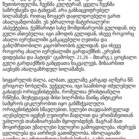
წუთისოფელმა, ჩვენმა კულტურამ, ყველა ჩვენმა
საზრუნავმა და ტანჯვამ, არა განსაცვიფრებელ
სილამაზეს, რითაც ზოგჯერ დაჯილდოებული ვართ
ახალგაზდობაში. ეს უბრალოდ მატერიალური
ასპექტებია. ჭეშმარიტი სახე მომდინარეობს გულიდან, თუ
გული ანთებულია; იგი ამოდის გულიდან, ისევე როგორც
ახალი იერუსალიმი განკაცებული ღვთისა და
განღმრთობილი კაცობრიობის გულიდან. და ისევე
როგორც ახალი იერუსალიმი გარდაქმნის „ერების
დიდებასა და პატივს“ (გამოსლ. 21,26 – მთარგ.), ცოცხალი
გული გარდაქმნის განცდათა ნაკვალევს, შინაარსით
აავსებს ახალგაზრდულ სილამაზეს.
სიყვარულის ძალა, ალბათ, ყველაზე კარგად აღწერა წმ.
გრიგოლ ნოსელმა. უეჭველია, იგი საამისოდ იძულებული
გახადეს ორიგენისტებმა, რომელთა ქრისტიანული
რწმენა, მიუხედავად მისი სიღრმისა მაინც ანტიკური
სამყროს ციკლურობით იყო განმსჭვალული.
ორიგენისტების სწავლებით, სულები თავდაპირველად
აღვსებული იყვნენ ღვთიური მადლით და ერთმანეთთან
უახლოეს თანაზიარებაში მყოფობდნენ. მაგრამ მათ
მოყირჭდათ უმაღლესი სულიერი გამოცდილება, ისურვეს
ცვლილება და აირჩიეს გათიშულობა, იზოლაციაში
გაყინვა და ურთიერთდაპირისპირება. გარს უდიდესი