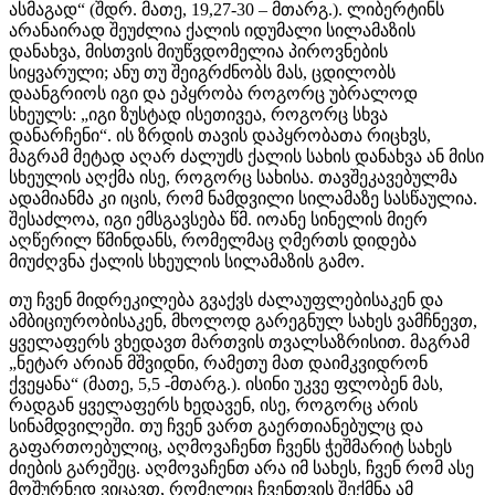
ასმაგად“ (შდრ. მათე, 19,27-30 – მთარგ.). ლიბერტინს
არანაირად შეუძლია ქალის იდუმალი სილამაზის
დანახვა, მისთვის მიუწვდომელია პიროვნების
სიყვარული; ანუ თუ შეიგრძნობს მას, ცდილობს
დაანგრიოს იგი და ეპყრობა როგორც უბრალოდ
სხეულს: „იგი ზუსტად ისეთივეა, როგორც სხვა
დანარჩენი“. ის ზრდის თავის დაპყრობათა რიცხვს,
მაგრამ მეტად აღარ ძალუძს ქალის სახის დანახვა ან მისი
სხეულის აღქმა ისე, როგორც სახისა. თავშეკავებულმა
ადამიანმა კი იცის, რომ ნამდვილი სილამაზე სასწაულია.
შესაძლოა, იგი ემსგავსება წმ. იოანე სინელის მიერ
აღწერილ წმინდანს, რომელმაც ღმერთს დიდება
მიუძღვნა ქალის სხეულის სილამაზის გამო.
თუ ჩვენ მიდრეკილება გვაქვს ძალაუფლებისაკენ და
ამბიციურობისაკენ, მხოლოდ გარეგნულ სახეს ვამჩნევთ,
ყველაფერს ვხედავთ მართვის თვალსაზრისით. მაგრამ
„ნეტარ არიან მშვიდნი, რამეთუ მათ დაიმკვიდრონ
ქვეყანა“ (მათე, 5,5 -მთარგ.). ისინი უკვე ფლობენ მას,
რადგან ყველაფერს ხედავენ, ისე, როგორც არის
სინამდვილეში. თუ ჩვენ ვართ გაერთიანებულც და
გაფართოებულიც, აღმოვაჩენთ ჩვენს ჭეშმარიტ სახეს
ძიების გარეშეც. აღმოვაჩენთ არა იმ სახეს, ჩვენ რომ ასე
მოშურნედ ვიცავთ, რომელიც ჩვენთვის შექმნა ამ