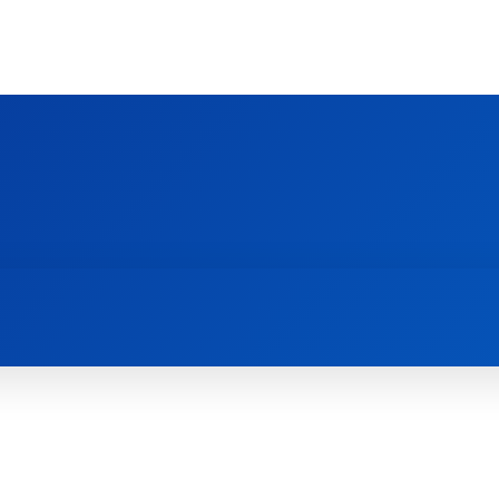
Ს ᲛᲐᲠᲗᲚᲛᲐᲓᲘᲓᲔᲑᲚᲣᲠᲘ ᲦᲕᲗᲘᲡᲛᲔᲢᲧᲕᲔᲚᲔᲑᲘᲡ ᲪᲔᲜᲢᲠᲘ
EOLOGY CENTRE
ᲥᲠᲘᲡᲢᲘᲐᲜᲝᲑᲐ ᲓᲐ ᲗᲐᲜᲐᲛᲔᲓᲠᲝᲕᲔᲝᲑᲐ
ᲛᲔᲪᲜᲘᲔᲠᲔᲑᲐ ᲓᲐ ᲠᲔᲚᲘᲒᲘᲐ