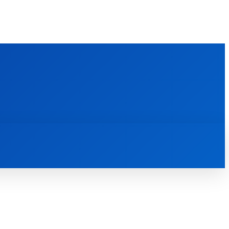
FOREIGN PUBLICATIONS
ᲙᲝᲜᲢᲐᲥᲢᲘ
ᲗᲔᲝᲚᲝᲒᲘᲣᲠᲘ ᲜᲐᲨᲠᲝᲛᲔᲑᲘ
ᲛᲔᲓᲘᲐᲗᲔᲙᲐ
ᲡᲮᲕᲐᲓᲐᲡᲮᲕᲐ
ᲡᲮᲕᲐ