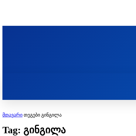
ᲬᲛᲘᲜᲓᲐ ᲞᲐᲕᲚᲔ ᲛᲝᲪᲘᲥᲣᲚᲘᲡ ᲡᲐᲮᲔᲚᲝᲑᲘ
ST. PAUL'S ORTHODOX CHRISTIAN TH
ᲞᲣᲑᲚᲘᲙᲐᲪᲘᲔᲑᲘ
მთავარი
თეგები
გინგილა
Tag: გინგილა