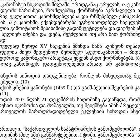
 კანონისტი ნიკოდიმი მილაში, “რადგანაც ტრულის 53-ე კ
ემდგომი ხარისხები, რომლებშიც ქორწინება აკრძალული ი
ივ ეკლესიათა კანონმდებლებსა და რწმუნებულ ეპისკოპოსე
 53-ე კანონში, ექვემდებარება ეგრეთწოდებულ საეკლესიო
ლია გამოიტანოს შესაბამისი გადაწყვეტილება და დაუშვას ა
ულიერ ძმებსა და დებს, შეუძლიათ თუ არა მათ ქორწინე
ად:
ირველად წერდა XV საუკუნის წმინდა მამა სვიმეონ თეს
მინდელის მიერ შედგენილ ბერძნულ სჯულისკანონში – პი
დროვე კანონიკური პრაქტიკა უშვებს ასეთ ქორწინებებს. (8
ავ კანონიკურ დადგენილებებში არსად არ განიხილავს
9 იანვრის სინოდის დადგენილება, რომლის მიხედვითაც
ებულია. (10)
 კრების კანონები (1459 წ.) და ცაიშ-ბედიის შეკრების კა
11)
ინოდის 2007 წლის 21 დეკემბრის სხდომაზე გადაწყდა, 
იო იკონომია და მომავალში, თუ შეიქმნება ამის პრეცედე
ქართველოს მართლმადიდებელი ეკლესიის სინოდის ასეთ
ართალი, “საქართველოს საპატრიარქოს გამომცემლობა”, თბილ
იმის (მილაში) განმარტებებით, I ტომი, გამომცემლობა “ალ