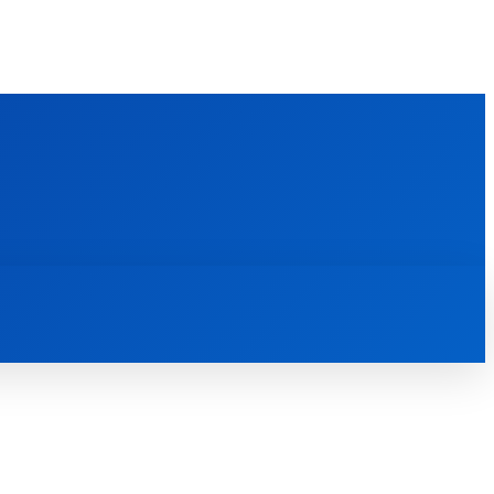
FOREIGN PUBLICATIONS
ᲙᲝᲜᲢᲐᲥᲢᲘ
ᲗᲔᲝᲚᲝᲒᲘᲣᲠᲘ ᲜᲐᲨᲠᲝᲛᲔᲑᲘ
ᲛᲔᲓᲘᲐᲗᲔᲙᲐ
ᲡᲮᲕᲐᲓᲐᲡᲮᲕᲐ
ᲡᲮᲕᲐ