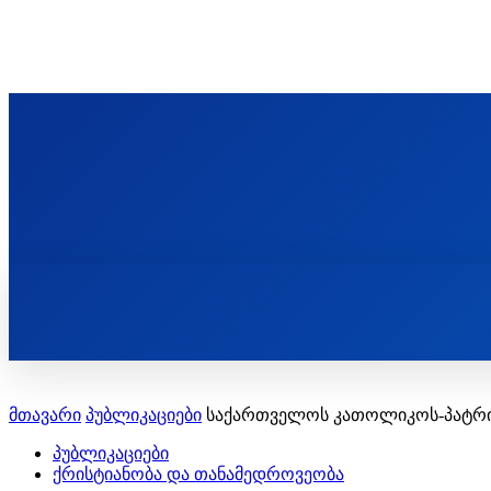
ᲬᲛᲘᲜᲓᲐ ᲞᲐᲕᲚᲔ ᲛᲝᲪᲘᲥᲣᲚᲘᲡ ᲡᲐᲮᲔᲚᲝᲑᲘ
ST. PAUL'S ORTHODOX CHRISTIAN TH
ᲞᲣᲑᲚᲘᲙᲐᲪᲘᲔᲑᲘ
მთავარი
პუბლიკაციები
საქართველოს კათოლიკოს-პატრია
პუბლიკაციები
ქრისტიანობა და თანამედროვეობა