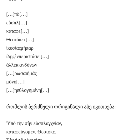
[…]πὸ[…]
εὐσπλ[…]
καταφε[…]
Θεοτόκετ[…]
ἱκεσίαςμὴπαρ
ίδῃςἐνπεριστάσει[…]
ἀλλἐκκινδύνων
[…]ρωσαιἡμᾶς
μόνη[…]
[…]ηεὐλογημένη[…]
რომლის ბერძნული ორიგინალი ასე იკითხება:
Ὑπὸ τὴν σὴν εὐσπλαγχνίαν,
καταφεύγομεν, Θεοτόκε.