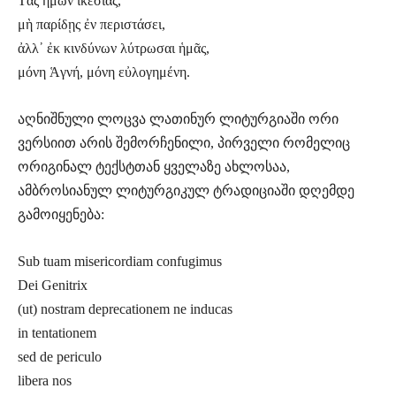
Τὰς ἡμῶν ἱκεσίας,
μὴ παρίδῃς ἐν περιστάσει,
ἀλλ᾽ ἐκ κινδύνων λύτρωσαι ἡμᾶς,
μόνη Ἁγνή, μόνη εὐλογημένη.
აღნიშნული ლოცვა ლათინურ ლიტურგიაში ორი
ვერსიით არის შემორჩენილი, პირველი რომელიც
ორიგინალ ტექსტთან ყველაზე ახლოსაა,
ამბროსიანულ ლიტურგიკულ ტრადიციაში დღემდე
გამოიყენება:
Sub tuam misericordiam confugimus
Dei Genitrix
(ut) nostram deprecationem ne inducas
in tentationem
sed de periculo
libera nos