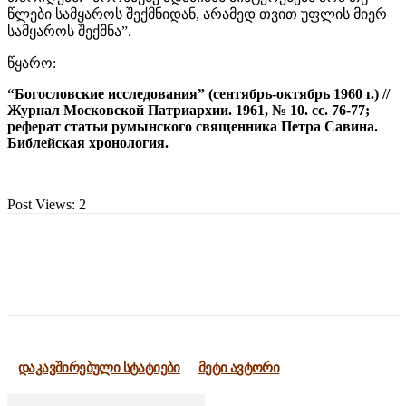
წლები სამყაროს შექმნიდან, არამედ თვით უფლის მიერ
სამყაროს შექმნა”.
წყარო:
“Богословские исследования” (сентябрь-октябрь 1960 г.) //
Журнал Московской Патриархии. 1961, № 10. сс. 76-77;
реферат статьи румынского священника Петра Савина.
Библейская хронология.
Post Views:
2
დაკავშირებული სტატიები
მეტი ავტორი