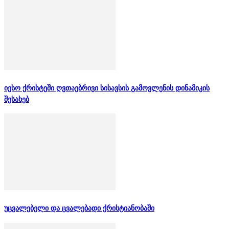
იესო ქრისტეში ღვთაებრივი სისავსის გამოვლენის დინამიკის
შესახებ
უცვალებელი და ცვალებადი ქრისტიანობაში